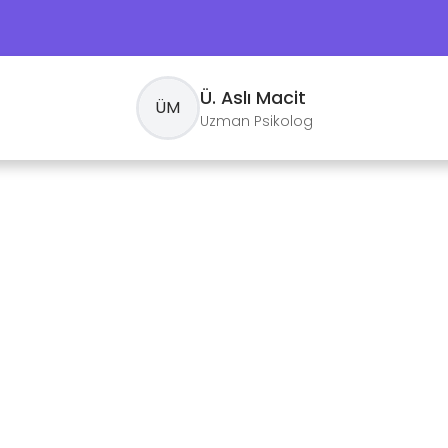
Ü. Aslı
Macit
Ü
M
Uzman Psikolog
Sesli
Görüntü
1499
₺
1499
₺
30 dk.
3