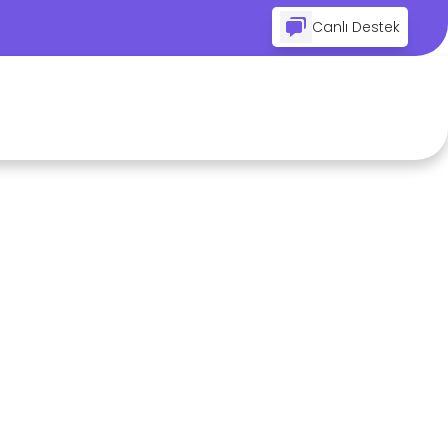
Canlı Destek
lü
0 dk.