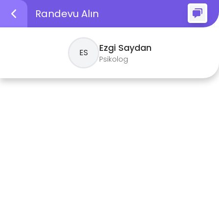
Randevu Alın
Ezgi
Saydan
E
S
Psikolog
Sesli
Görüntülü
999
₺
999
₺
30 dk.
30 dk