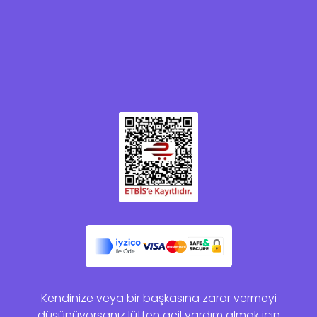
Kendinize veya bir başkasına zarar vermeyi
düşünüyorsanız lütfen acil yardım almak için