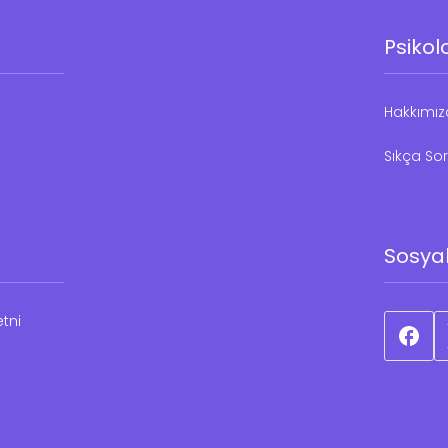
Psikol
Hakkımı
Sıkça Sor
Sosya
tni