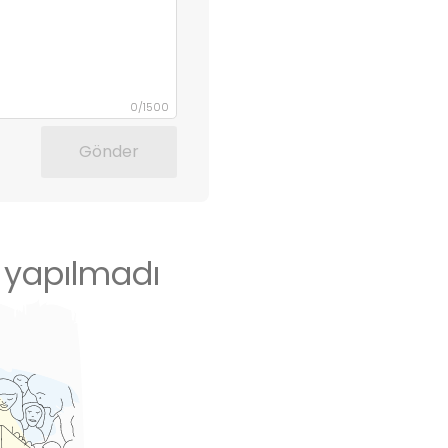
0
/
1500
Gönder
 yapılmadı