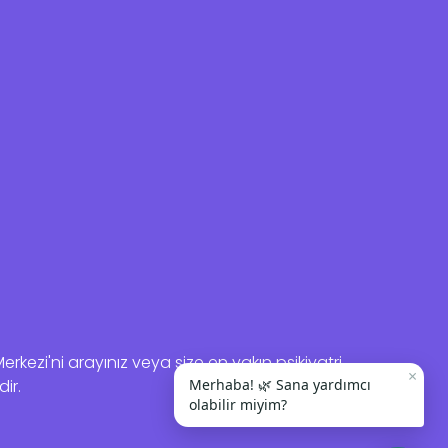
kezi'ni arayınız veya size en yakın psikiyatri
×
dir.
Merhaba! 🌿 Sana yardımcı
olabilir miyim?