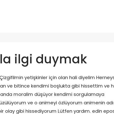
zla ilgi duymak
zgifilmin yetişkinler için olan hali diyelim Herneys
n ve bitince kendimi boşlukta gibi hissettim ve h
r anda moralim düşüyor kendimi sorgulamaya
a üzülüyorum ve o animeyi özlüyorum animenin adı
r olay gibi hissediyorum Lütfen yardım. edin epo