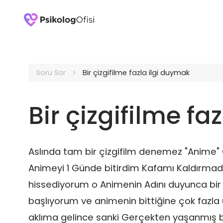
Soru Sor
Bir çizgifilme fazla ilgi duymak
Bir çizgifilme fa
Aslında tam bir çizgifilm denemez "Anime" Çi
Animeyi 1 Günde bitirdim Kafamı Kaldırmada
hissediyorum o Animenin Adını duyunca bi
başlıyorum ve animenin bittiğine çok fazl
aklıma gelince sanki Gerçekten yaşanmış bi