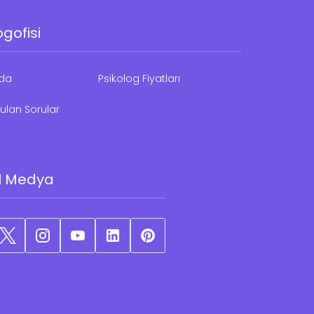
ogofisi
zda
Psikolog Fiyatları
ulan Sorular
l Medya