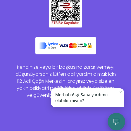
Kendinize veya bir başkasına zarar vermeyi
düşünüyorsanız lütfen acil yardım almak için
112 Acil Çağrı Merkezi'ni arayınız veya size en
yakın psikiyatri polikliniğine gidiniz. Sağlığınız
×
ve güvenliğiniz bizim için önemlidir.
Merhaba! 🌿 Sana yardımcı
olabilir miyim?
💬