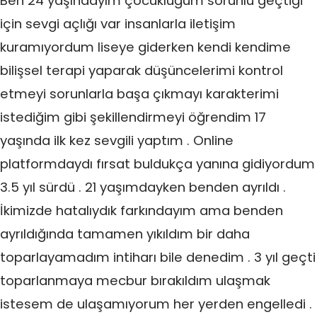
Ben 24 yaşındayım çocukluğum sorunlu geçtiği
için sevgi açlığı var insanlarla iletişim
kuramıyordum liseye giderken kendi kendime
bilişsel terapi yaparak düşüncelerimi kontrol
etmeyi sorunlarla başa çıkmayı karakterimi
istediğim gibi şekillendirmeyi öğrendim 17
yaşında ilk kez sevgili yaptım . Online
platformdaydı fırsat buldukça yanına gidiyordum
3.5 yıl sürdü . 21 yaşımdayken benden ayrıldı .
İkimizde hatalıydık farkındayım ama benden
ayrıldığında tamamen yıkıldım bir daha
toparlayamadım intiharı bile denedim . 3 yıl geçti
toparlanmaya mecbur bırakıldım ulaşmak
istesem de ulaşamıyorum her yerden engelledi .