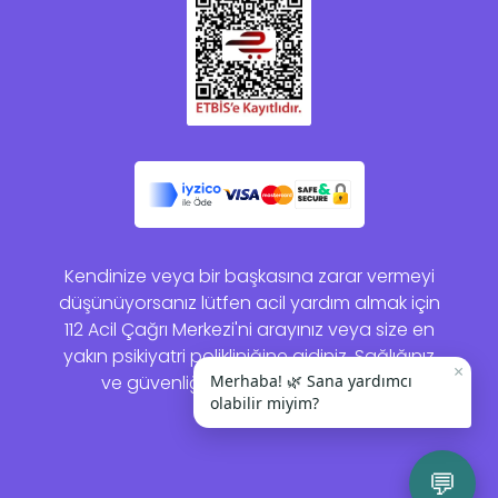
Kendinize veya bir başkasına zarar vermeyi
düşünüyorsanız lütfen acil yardım almak için
112 Acil Çağrı Merkezi'ni arayınız veya size en
yakın psikiyatri polikliniğine gidiniz. Sağlığınız
×
ve güvenliğiniz bizim için önemlidir.
Merhaba! 🌿 Sana yardımcı
olabilir miyim?
💬