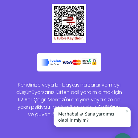
Kendinize veya bir başkasına zarar vermeyi
düşünüyorsanız lütfen acil yardım almak için
112 Acil Çağrı Merkezi'ni arayınız veya size en
yakın psikiyatri polikliniğine gidiniz. Sağlığınız
×
ve güvenliğiniz bizim için önemlidir.
Merhaba! 🌿 Sana yardımcı
olabilir miyim?