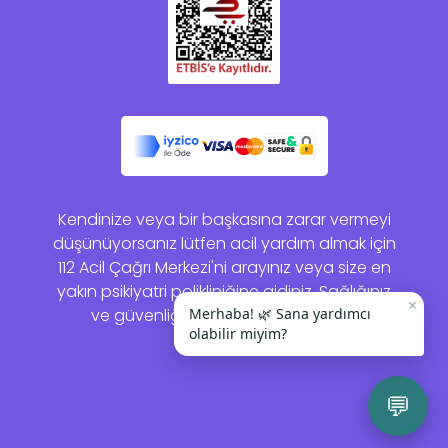
Kendinize veya bir başkasına zarar vermeyi
düşünüyorsanız lütfen acil yardım almak için
112 Acil Çağrı Merkezi'ni arayınız veya size en
yakın psikiyatri polikliniğine gidiniz. Sağlığınız
×
ve güvenliğiniz bizim için önemlidir.
Merhaba! 🌿 Sana yardımcı
olabilir miyim?
💬