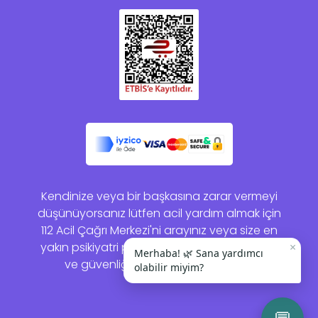
Kendinize veya bir başkasına zarar vermeyi
düşünüyorsanız lütfen acil yardım almak için
112 Acil Çağrı Merkezi'ni arayınız veya size en
yakın psikiyatri polikliniğine gidiniz. Sağlığınız
×
Merhaba! 🌿 Sana yardımcı
ve güvenliğiniz bizim için önemlidir.
olabilir miyim?