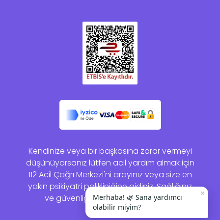
Kendinize veya bir başkasına zarar vermeyi
düşünüyorsanız lütfen acil yardım almak için
112 Acil Çağrı Merkezi'ni arayınız veya size en
yakın psikiyatri polikliniğine gidiniz. Sağlığınız
×
ve güvenliğiniz bizim için önemlidir.
Merhaba! 🌿 Sana yardımcı
olabilir miyim?