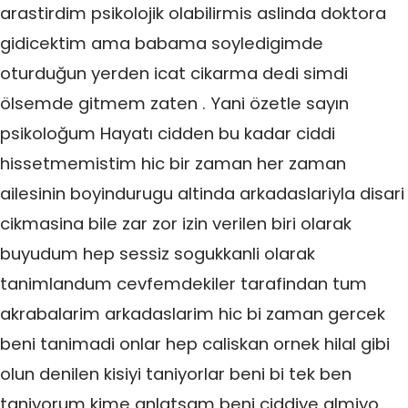
arastirdim psikolojik olabilirmis aslinda doktora
gidicektim ama babama soyledigimde
oturduğun yerden icat cikarma dedi simdi
ölsemde gitmem zaten . Yani özetle sayın
psikoloğum Hayatı cidden bu kadar ciddi
hissetmemistim hic bir zaman her zaman
ailesinin boyindurugu altinda arkadaslariyla disari
cikmasina bile zar zor izin verilen biri olarak
buyudum hep sessiz sogukkanli olarak
tanimlandum cevfemdekiler tarafindan tum
akrabalarim arkadaslarim hic bi zaman gercek
beni tanimadi onlar hep caliskan ornek hilal gibi
olun denilen kisiyi taniyorlar beni bi tek ben
taniyorum kime anlatsam beni ciddiye almiyo