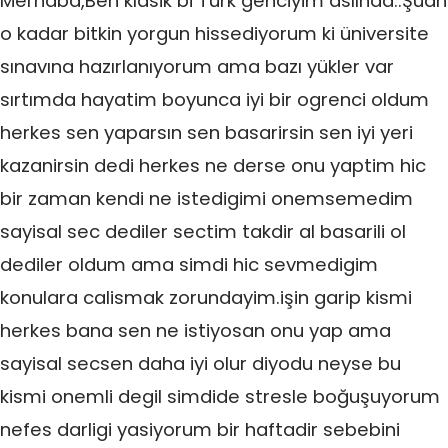
Merhaba,Ben klasik bi Türk genciyim aslında..Şuan
o kadar bitkin yorgun hissediyorum ki üniversite
sınavına hazırlanıyorum ama bazı yükler var
sırtımda hayatim boyunca iyi bir ogrenci oldum
herkes sen yaparsın sen basarirsin sen iyi yeri
kazanirsin dedi herkes ne derse onu yaptim hic
bir zaman kendi ne istedigimi onemsemedim
sayisal sec dediler sectim takdir al basarili ol
dediler oldum ama simdi hic sevmedigim
konulara calismak zorundayim.işin garip kismi
herkes bana sen ne istiyosan onu yap ama
sayisal secsen daha iyi olur diyodu neyse bu
kismi onemli degil simdide stresle boğuşuyorum
nefes darligi yasiyorum bir haftadir sebebini