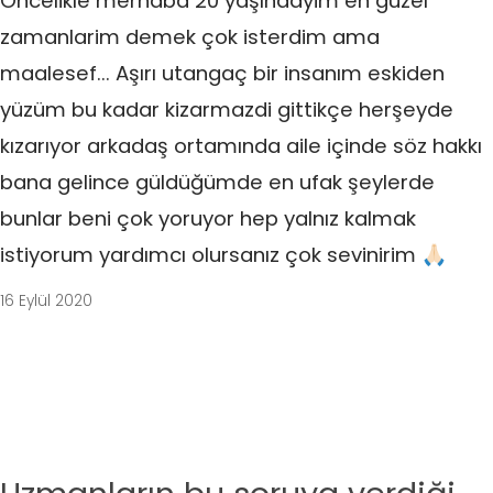
Öncelikle merhaba 20 yaşındayim en güzel
zamanlarim demek çok isterdim ama
maalesef... Aşırı utangaç bir insanım eskiden
yüzüm bu kadar kizarmazdi gittikçe herşeyde
kızarıyor arkadaş ortamında aile içinde söz hakkı
bana gelince güldüğümde en ufak şeylerde
bunlar beni çok yoruyor hep yalnız kalmak
istiyorum yardımcı olursanız çok sevinirim 🙏🏻
16 Eylül 2020