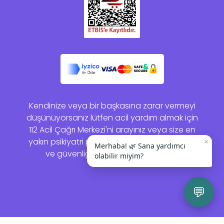
Kendinize veya bir başkasına zarar vermeyi
düşünüyorsanız lütfen acil yardım almak için
112 Acil Çağrı Merkezi'ni arayınız veya size en
yakın psikiyatri polikliniğine gidiniz. Sağlığınız
×
Merhaba! 🌿 Sana yardımcı
ve güvenliğiniz bizim için önemlidir.
olabilir miyim?
💬