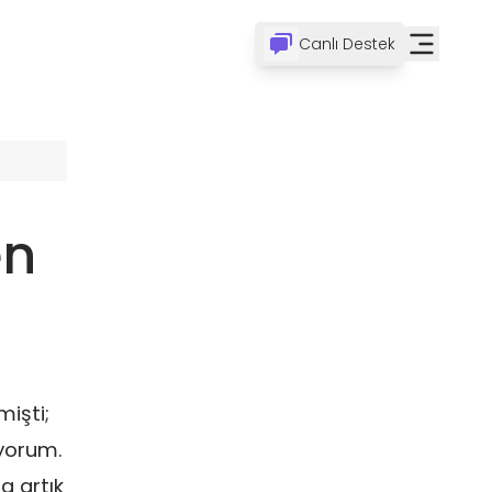
Canlı Destek
en
mişti;
iyorum.
a artık