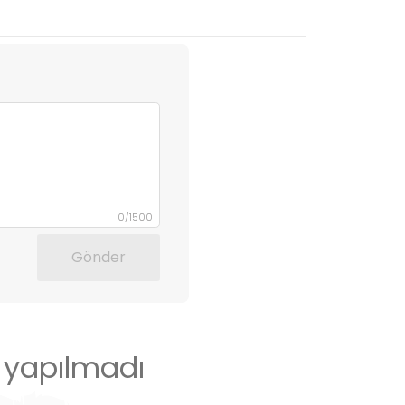
0
/
1500
Gönder
 yapılmadı