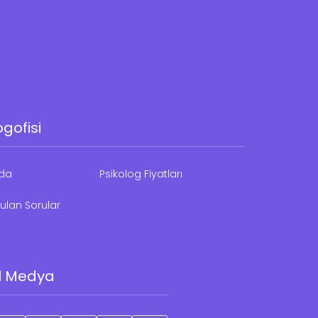
ogofisi
zda
Psikolog Fiyatları
ulan Sorular
l Medya