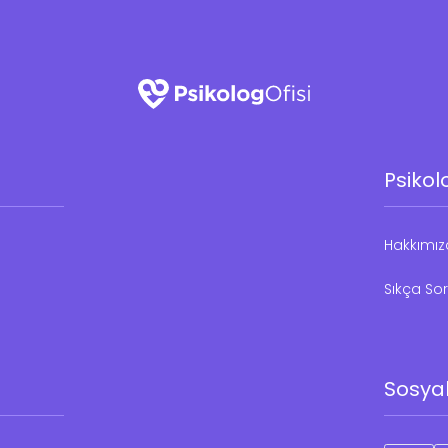
Psikol
Hakkımı
Sıkça Sor
Sosya