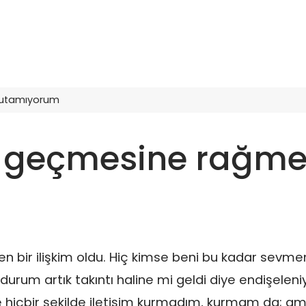
unutamıyorum
ıl geçmesine rağm
iten bir ilişkim oldu. Hiç kimse beni bu kadar sevme
durum artık takıntı haline mi geldi diye endişelen
ne hiçbir şekilde iletişim kurmadım, kurmam da; am