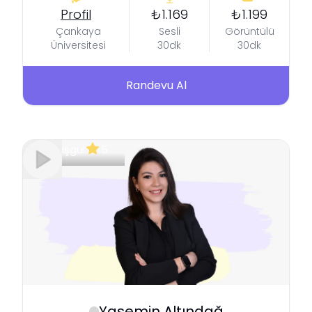
Profil
₺1.169
₺1.199
Çankaya
Sesli
Görüntülü
Üniversitesi
30dk
30dk
Randevu Al
Meşgul
5
Yasemin
Altındağ