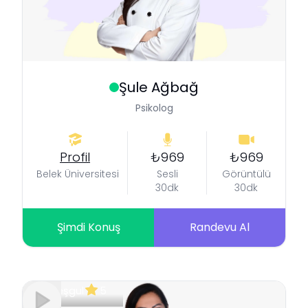
Şule
Ağbağ
Psikolog
Profil
₺969
₺969
Belek Üniversitesi
Sesli
Görüntülü
30dk
30dk
Şimdi Konuş
Randevu Al
Meşgul
5