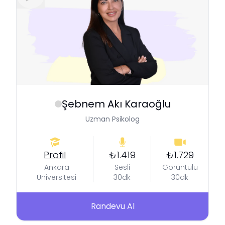
Şebnem
Akı Karaoğlu
Uzman Psikolog
Profil
₺1.419
₺1.729
Ankara
Sesli
Görüntülü
Üniversitesi
30dk
30dk
Randevu Al