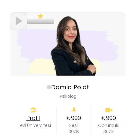
Meşgul
0
Damla
Polat
Psikolog
Profil
₺999
₺999
Ted Üniversitesi
Sesli
Görüntülü
30dk
30dk