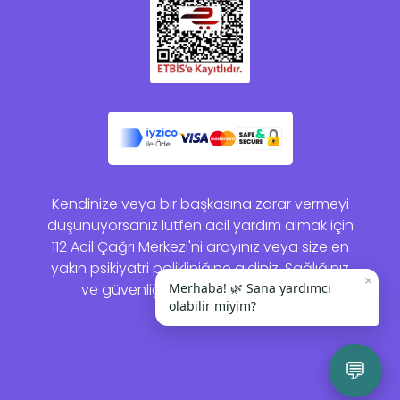
Kendinize veya bir başkasına zarar vermeyi
düşünüyorsanız lütfen acil yardım almak için
112 Acil Çağrı Merkezi'ni arayınız veya size en
yakın psikiyatri polikliniğine gidiniz. Sağlığınız
×
ve güvenliğiniz bizim için önemlidir.
Merhaba! 🌿 Sana yardımcı
olabilir miyim?
💬