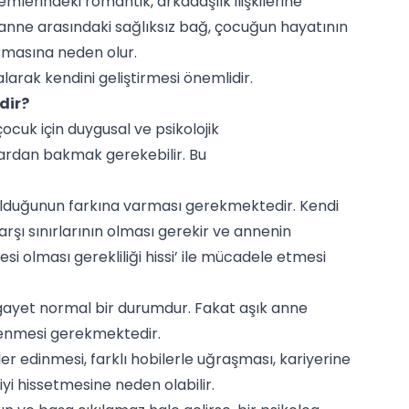
nemlerindeki romantik, arkadaşlık ilişkilerine
 anne arasındaki sağlıksız bağ, çocuğun hayatının
urmasına neden olur.
arak kendini geliştirmesi önemlidir.
dir?
uk için duygusal ve psikolojik
ılardan bakmak gerekebilir. Bu
y olduğunun farkına varması gerekmektedir. Kendi
arşı sınırlarının olması gerekir ve annenin
esi olması gerekliliği hissi’ ile mücadele etmesi
ayet normal bir durumdur. Fakat aşık anne
lenmesi gerekmektedir.
r edinmesi, farklı hobilerle uğraşması, kariyerine
yi hissetmesine neden olabilir.