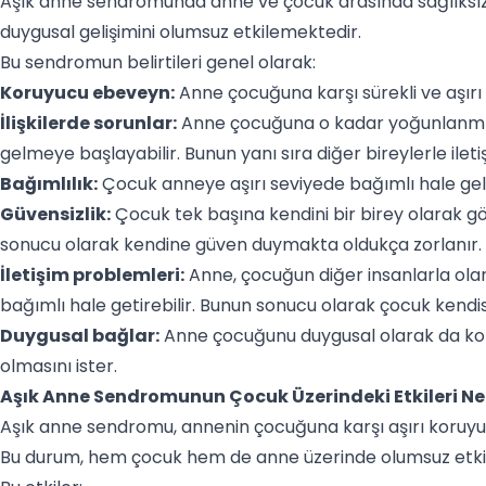
Aşık anne sendromunda anne ve çocuk arasında sağlıksız 
duygusal gelişimini olumsuz etkilemektedir.
Bu sendromun belirtileri genel olarak:
Koruyucu ebeveyn:
Anne çocuğuna karşı sürekli ve aşır
İlişkilerde sorunlar:
Anne çocuğuna o kadar yoğunlanmış h
gelmeye başlayabilir. Bunun yanı sıra diğer bireylerle ilet
Bağımlılık:
Çocuk anneye aşırı seviyede bağımlı hale geli
Güvensizlik:
Çocuk tek başına kendini bir birey olarak g
sonucu olarak kendine güven duymakta oldukça zorlanır.
İletişim problemleri:
Anne, çocuğun diğer insanlarla olan 
bağımlı hale getirebilir. Bunun sonucu olarak çocuk kendis
Duygusal bağlar:
Anne çocuğunu duygusal olarak da kon
olmasını ister.
Aşık Anne Sendromunun Çocuk Üzerindeki Etkileri Ne
Aşık anne sendromu, annenin çocuğuna karşı aşırı koruyucu 
Bu durum, hem çocuk hem de anne üzerinde olumsuz etkiler