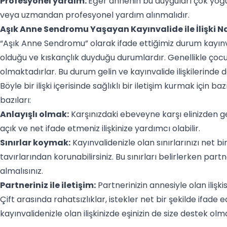
Profesyonel yardım:
Eğer annenin bu duyguları çok yoğun
veya uzmandan profesyonel yardım alınmalıdır.
Aşık Anne Sendromu Yaşayan Kayınvalide ile İlişki Na
“Aşık Anne Sendromu” olarak ifade ettiğimiz durum kayınval
olduğu ve kıskançlık duyduğu durumlardır. Genellikle çocu
olmaktadırlar. Bu durum gelin ve kayınvalide ilişkilerinde
Böyle bir ilişki içerisinde sağlıklı bir iletişim kurmak için 
bazıları:
Anlayışlı olmak:
Karşınızdaki ebeveyne karşı elinizden gel
açık ve net ifade etmeniz ilişkinize yardımcı olabilir.
Sınırlar koymak:
Kayınvalidenizle olan sınırlarınızı net bi
tavırlarından korunabilirsiniz. Bu sınırları belirlerken partne
almalısınız.
Partneriniz ile iletişim:
Partnerinizin annesiyle olan ilişk
Çift arasında rahatsızlıklar, istekler net bir şekilde ifade e
kayınvalidenizle olan ilişkinizde eşinizin de size destek olm