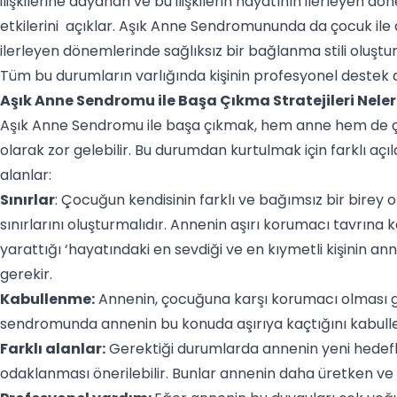
ilişkilerine dayanan ve bu ilişkilerin hayatının ilerleyen dö
etkilerini açıklar. Aşık Anne Sendromununda da çocuk ile
ilerleyen dönemlerinde sağlıksız bir bağlanma stili oluşt
Tüm bu durumların varlığında kişinin profesyonel destek al
Aşık Anne Sendromu ile Başa Çıkma Stratejileri Neler
Aşık Anne Sendromu ile başa çıkmak, hem anne hem de çoc
olarak zor gelebilir. Bu durumdan kurtulmak için farklı aç
alanlar:
Sınırlar
: Çocuğun kendisinin farklı ve bağımsız bir bire
sınırlarını oluşturmalıdır. Annenin aşırı korumacı tavrına k
yarattığı ‘hayatındaki en sevdiği ve en kıymetli kişinin ann
gerekir.
Kabullenme:
Annenin, çocuğuna karşı korumacı olması g
sendromunda annenin bu konuda aşırıya kaçtığını kabul
Farklı alanlar:
Gerektiği durumlarda annenin yeni hedefle
odaklanması önerilebilir. Bunlar annenin daha üretken ve i