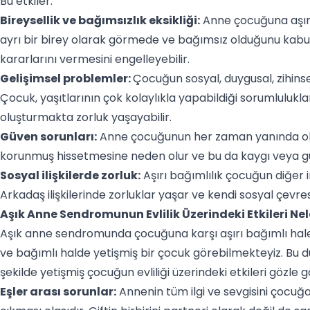
Bu etkiler:
Bireysellik ve bağımsızlık eksikliği:
Anne çocuğuna aşırı
ayrı bir birey olarak görmede ve bağımsız olduğunu kabu
kararlarını vermesini engelleyebilir.
Gelişimsel problemler:
Çocuğun sosyal, duygusal, zihinsel
Çocuk, yaşıtlarının çok kolaylıkla yapabildiği sorumlulukla
oluşturmakta zorluk yaşayabilir.
Güven sorunları:
Anne çocuğunun her zaman yanında olm
korunmuş hissetmesine neden olur ve bu da kaygı veya güv
Sosyal ilişkilerde zorluk:
Aşırı bağımlılık çocuğun diğer in
Arkadaş ilişkilerinde zorluklar yaşar ve kendi sosyal çevres
Aşık Anne Sendromunun Evlilik Üzerindeki Etkileri Nel
Aşık anne sendromunda çocuğuna karşı aşırı bağımlı ha
ve bağımlı halde yetişmiş bir çocuk görebilmekteyiz. Bu d
şekilde yetişmiş çocuğun evliliği üzerindeki etkileri gözle 
Eşler arası sorunlar:
Annenin tüm ilgi ve sevgisini çocuğa 