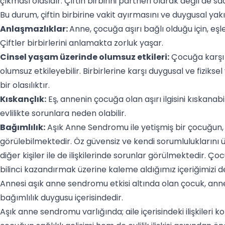
çıkması olasıdır. Çiftin birbirini partneri olarak değil de
Bu durum, çiftin birbirine vakit ayırmasını ve duygusal yakı
Anlaşmazlıklar:
Anne, çocuğa aşırı bağlı olduğu için, eşle
Çiftler birbirlerini anlamakta zorluk yaşar.
Cinsel yaşam üzerinde olumsuz etkileri:
Çocuğa karşı aş
olumsuz etkileyebilir. Birbirlerine karşı duygusal ve fizik
bir olasılıktır.
Kıskançlık:
Eş, annenin çocuğa olan aşırı ilgisini kıskanabi
evlilikte sorunlara neden olabilir.
Bağımlılık:
Aşık Anne Sendromu ile yetişmiş bir çocuğun, y
görülebilmektedir. Öz güvensiz ve kendi sorumluluklarını 
diğer kişiler ile de ilişkilerinde sorunlar görülmektedir. 
bilinci kazandırmak üzerine kaleme aldığımız içeriğimizi 
Annesi aşık anne sendromu etkisi altında olan çocuk, ann
bağımlılık duygusu içerisindedir.
Aşık anne sendromu varlığında; aile içerisindeki ilişkile