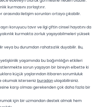
 sadece ebeveyn olarak görmesine neden olabilir.
nlık kurmasını zorlaştırır.
r arasında iletişim sorunları ortaya çıkabilir.
ırı koruyucu tavır ve ilgi çiftin cinsel hayatını da
sel yakınlık kurmakta zorluk yaşayabilmeleri yüksek
lir veya bu durumdan rahatsızlık duyabilir. Bu,
etişkinlik yaşamında bu bağımlılığın etkileri
üstlenmekte sorun yaşayan bir bireyin elbette ki
Çocuklara küçük yaşlarından itibaren sorumluluk
de okumak isterseniz
buradan
ulaşabilirsiniz.
esine karşı olması gerekenden çok daha fazla bir
ri korumak için bir uzmandan destek almak hem