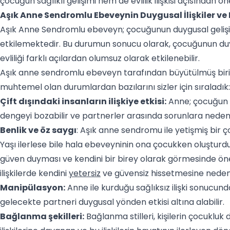
çocuğun sağlıklı gelişimi hem de evlilik ilişkisi açısından ön
Aşık Anne Sendromlu Ebeveynin Duygusal İlişkiler ve Ev
Aşık Anne Sendromlu ebeveyn; çocuğunun duygusal gelişim
etkilemektedir. Bu durumun sonucu olarak, çocuğunun duy
evliliği farklı açılardan olumsuz olarak etkilenebilir.
Aşık anne sendromlu ebeveyn tarafından büyütülmüş birinin
muhtemel olan durumlardan bazılarını sizler için sıraladık:
Çift dışındaki insanların ilişkiye etkisi:
Anne; çocuğun ev
dengeyi bozabilir ve partnerler arasında sorunlara neden o
Benlik ve öz saygı
: Aşık anne sendromu ile yetişmiş bir ç
Yaşı ilerlese bile hala ebeveyninin ona çocukken oluşturd
güven duyması ve kendini bir birey olarak görmesinde önem
ilişkilerde kendini
yetersiz
ve güvensiz hissetmesine neden o
Manipülasyon:
Anne ile kurduğu sağlıksız ilişki sonucund
gelecekte partneri duygusal yönden etkisi altına alabilir.
Bağlanma şekilleri:
Bağlanma stilleri, kişilerin çocukluk