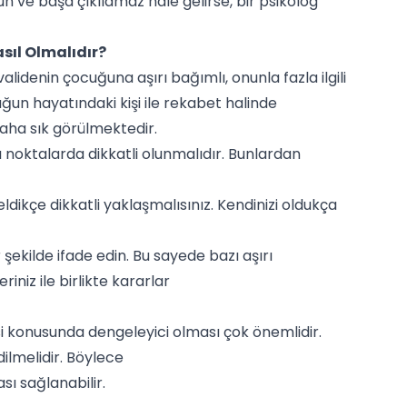
 ve başa çıkılamaz hale gelirse, bir psikolog
sıl Olmalıdır?
idenin çocuğuna aşırı bağımlı, onunla fazla ilgili
ğun hayatındaki kişi ile rekabet halinde
 daha sık görülmektedir.
bazı noktalarda dikkatli olunmalıdır. Bunlardan
dikçe dikkatli yaklaşmalısınız. Kendinizi oldukça
r şekilde ifade edin. Bu sayede bazı aşırı
riniz ile birlikte kararlar
isi konusunda dengeleyici olması çok önemlidir.
dilmelidir. Böylece
ası sağlanabilir.