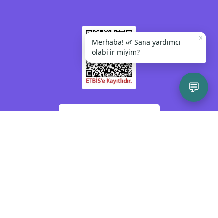
×
Merhaba! 🌿 Sana yardımcı
olabilir miyim?
💬
Kendinize veya bir başkasına zarar vermeyi
düşünüyorsanız lütfen acil yardım almak için
112 Acil Çağrı Merkezi'ni arayınız veya size en
yakın psikiyatri polikliniğine gidiniz. Sağlığınız
ve güvenliğiniz bizim için önemlidir.