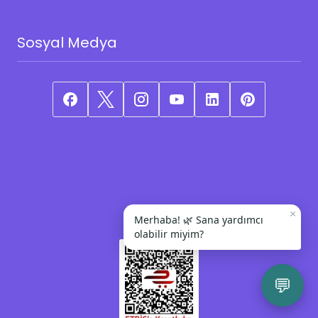
Sosyal Medya
×
Merhaba! 🌿 Sana yardımcı
olabilir miyim?
💬