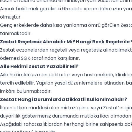
İlacın ortalama anlamda eliminasyon yani vücuttan atılm
Ancak belirtmek gerekir ki 65 saate varan daha uzun yar
olmuştur.
Genç erkeklerde daha kısa yarılanma ömrü görülen Zesta
tanımaktadır.
Zestat Reçetesiz Alınabilir Mi? Hangi Renk Reçete ile 
Zestat eczanelerden reçeteli veya reçetesiz alınabilmekted
ödemesi SGK tarafından karşılanır.
Aile Hekimi Zestat Yazabilir Mi?
Aile hekimleri uzman doktorlar veya hastanelerin, klinik
tercih edilebilir. Yapılan yasal düzenlemelere istinaden ba
imkânı bulunmaktadır.
Zestat Hangi Durumlarda Dikkatli Kullanılmalıdır?
İlacın etken maddesi olan mirtazapin’e veya Zestat’ın içi
duyarlılık göstermeniz durumunda mutlaka ilacı almadan
Aşağıdaki rahatsızlıklardan herhangi birine sahipseniz 