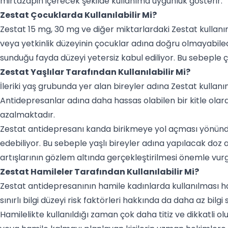
mirtazapin içerecek şekilde kullanıma uygunluk gösterir.
Zestat Çocuklarda Kullanılabilir Mi?
Zestat 15 mg, 30 mg ve diğer miktarlardaki Zestat kullan
veya yetkinlik düzeyinin çocuklar adına doğru olmayabile
sunduğu fayda düzeyi yetersiz kabul ediliyor. Bu sebeple 
Zestat Yaşlılar Tarafından Kullanılabilir Mi?
İleriki yaş grubunda yer alan bireyler adına Zestat kullan
Antidepresanlar adına daha hassas olabilen bir kitle olarak
azalmaktadır.
Zestat antidepresanı kanda birikmeye yol açması yönünden 
edebiliyor. Bu sebeple yaşlı bireyler adına yapılacak doz a
artışlarının gözlem altında gerçekleştirilmesi önemle vurg
Zestat Hamileler Tarafından Kullanılabilir Mi?
Zestat antidepresanının hamile kadınlarda kullanılması hak
sınırlı bilgi düzeyi risk faktörleri hakkında da daha az bi
Hamilelikte kullanıldığı zaman çok daha titiz ve dikkatli 