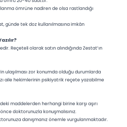
a ömrü 20-40 saattir.
ılanma ömrüne nadiren de olsa rastlandığı
t, günde tek doz kullanılmasına imkân
Yazılır?
ir. Reçeteli olarak satın alındığında Zestat’ın
lerin ulaşılması zor konumda olduğu durumlarda
zı aile hekimlerinin psikiyatrik reçete yazabilme
ndeki maddelerden herhangi birine karşı aşırı
 önce doktorunuzla konuşmalısınız.
doktorunuza danışmanız önemle vurgulanmaktadır.