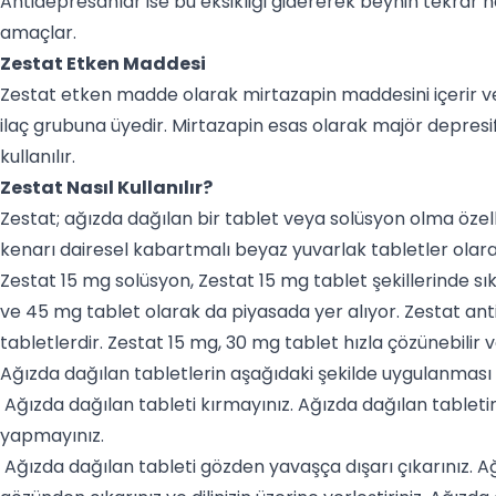
Antidepresanlar ise bu eksikliği gidererek beynin tekrar
amaçlar.
Zestat Etken Maddesi
Zestat etken madde olarak mirtazapin maddesini içerir ve
ilaç grubuna üyedir. Mirtazapin esas olarak majör depresi
kullanılır.
Zestat Nasıl Kullanılır?
Zestat; ağızda dağılan bir tablet veya solüsyon olma özelliğ
kenarı dairesel kabartmalı beyaz yuvarlak tabletler olarak 
Zestat 15 mg solüsyon, Zestat 15 mg tablet şekillerinde sı
ve 45 mg tablet olarak da piyasada yer alıyor. Zestat ant
tabletlerdir. Zestat 15 mg, 30 mg tablet hızla çözünebilir v
Ağızda dağılan tabletlerin aşağıdaki şekilde uygulanması t
Ağızda dağılan tableti kırmayınız. Ağızda dağılan tabletin
yapmayınız.
Ağızda dağılan tableti gözden yavaşça dışarı çıkarınız. Ağı