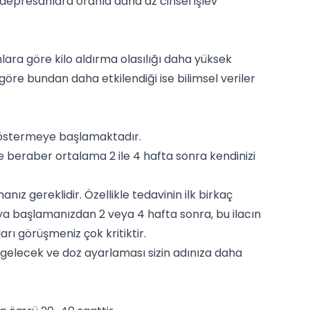
depresanlara oranla daha az cinsel işlev
ara göre kilo aldırma olasılığı daha yüksek
re göre bundan daha etkilendiği ise bilimsel veriler
 göstermeye başlamaktadır.
le beraber ortalama 2 ile 4 hafta sonra kendinizi
nız gereklidir. Özellikle tedavinin ilk birkaç
ya başlamanızdan 2 veya 4 hafta sonra, bu ilacın
arı görüşmeniz çok kritiktir.
e gelecek ve doz ayarlaması sizin adınıza daha