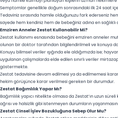
veya hamile kalmayı planlayan kişilerin uzman hekimlere
Semptomlar genellikle doğum sonrasındaki ilk 24 saat içer
Tedaviniz sırasında hamile olduğunuzu fark ederseniz he
sayede hem kendiniz hem de bebeğiniz adına en sağlıklı a
Emziren Anneler Zestat Kullanabilir Mi?
Zestat kullanımı esnasında bebeğini emziren anneler m
olunan bir doktor tarafından bilgilendirilmeli ve konuya dair
Konuyu bilimsel veriler ışığında ele aldığımızda ise; hayvan
uygulanan çalışmalarda elde edilen sınırlı veriler mirtaza
göstermekte.
Zestat tedavisine devam edilmesi ya da edilmemesi karar
hekim görüşünce karar verilmesi gereken bir durumdur.
Zestat Bağımlılık Yapar Mı?
Bağımlılık yapıcı nitelikte olmasa da Zestat’ın uzun süreli k
ağrısı ve halsizlik gibi istenmeyen durumların yaşanmasın
Zestat Cinsel İşlev Bozukluğuna Sebep Olur Mu?