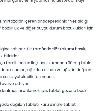
 normal görevlerini yapmasına destek olmayı
 mirtazapin içeren antidepresanlar yer aldığı
f bozukluk ve diğer duygu durum bozuklukları için
ine sahiptir. Bir tarafında “15” rakamı basılı,
bilinirler.
kça tercih edilen ilaç, aynı zamanda 30 mg tablet
idepresanları, ağızdan alınan ve ağızda dağılan
e susuz yutulabilir formdadır.
avsiye ediliyor;
 kırılmasını önlemek için, tablet gözüne baskı
zda dağılan tableti, kuru elinizle tablet