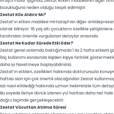
Araştırmalar ışığında, Zestat etken maddesinin diğer anti
bozukluğuna neden olduğu tespit edilmiştir.
Zestat Kilo Aldırır Mı?
Zestat’ın etken maddesi mirtazapi’nin diğer antidepresanl
olarak biliniyor. 18 yaş altı çocukların özellikle yetişkinle
tarafından önemle vurgulanan detaylar arasında.
Zestat Ne Kadar Sürede Etki Eder?
Zestat genel anlamda baktığımızda 1 ila 2 hafta etkisini
İlaç kullanımı esnasında kişiden kişiye farklılık göstermek
daha iyi hissetmeye başlayabilirsiniz.
Zestat’ın etkileri, özellikleri hakkında doktorunuzla konuşma
haftası sizin için çok önemli olacağından Zestat kullanma
sizi nasıl etkilediği hakkında uzman hekiminizle tüm detayl
Bu sayede ileriye dönük izlenen yol haritası daha net hal
doğru biçimde gerçekleşecektir.
Zestat Vücuttan Atılma Süresi