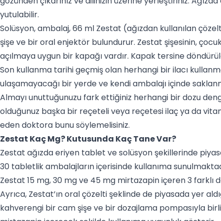
gözünden çıkarınız ve dilinizin üzerine yerleştiriniz. Ağızd
yutulabilir.
Solüsyon, ambalaj, 66 ml Zestat (ağızdan kullanılan çözelt
şişe ve bir oral enjektör bulundurur. Zestat şişesinin, ço
açılmaya uygun bir kapağı vardır. Kapak tersine döndürül
Son kullanma tarihi geçmiş olan herhangi bir ilacı kullanma
ulaşamayacağı bir yerde ve kendi ambalajı içinde saklanma
Almayı unuttuğunuzu fark ettiğiniz herhangi bir dozu den
olduğunuz başka bir reçeteli veya reçetesi ilaç ya da vitam
eden doktora bunu söylemelisiniz.
Zestat Kaç Mg? Kutusunda Kaç Tane Var?
Zestat ağızda eriyen tablet ve solüsyon şekillerinde piya
30 tabletlik ambalajların içerisinde kullanıma sunulmaktad
Zestat 15 mg, 30 mg ve 45 mg mirtazapin içeren 3 farklı 
Ayrıca, Zestat’ın oral çözelti şeklinde de piyasada yer aldı
kahverengi bir cam şişe ve bir dozajlama pompasıyla birlik