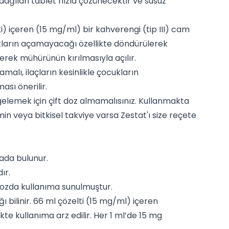
a dağılan tablet hızla çözünecektir ve susuz
i) içeren (15 mg/ml) bir kahverengi (tip III) cam
cukların açamayacağı özellikte döndürülerek
erek mühürünün kırılmasıyla açılır.
malı, ilaçların kesinlikle çocukların
sı önerilir.
gelemek için çift doz almamalısınız. Kullanmakta
in veya bitkisel takviye varsa Zestat'ı size reçete
sada bulunur.
ır.
dozda kullanıma sunulmuştur.
ğı bilinir. 66 ml çözelti (15 mg/ml) içeren
te kullanıma arz edilir. Her 1 ml’de 15 mg