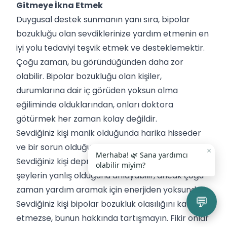
Gitmeye İkna Etmek
Duygusal destek sunmanın yanı sıra, bipolar
bozukluğu olan sevdiklerinize yardım etmenin en
iyi yolu tedaviyi teşvik etmek ve desteklemektir.
Çoğu zaman, bu göründüğünden daha zor
olabilir. Bipolar bozukluğu olan kişiler,
durumlarına dair iç görüden yoksun olma
eğiliminde olduklarından, onları doktora
götürmek her zaman kolay değildir.
Sevdiğiniz kişi manik olduğunda harika hisseder
ve bir sorun olduğunun farkında değildir.
×
Merhaba! 🌿 Sana yardımcı
Sevdiğiniz kişi depresyonda olduğunda, bir
olabilir miyim?
şeylerin yanlış olduğunu anlayabilir, ancak çoğu
zaman yardım aramak için enerjiden yoksundur.
💬
Sevdiğiniz kişi bipolar bozukluk olasılığını kabul
etmezse, bunun hakkında tartışmayın. Fikir onlar