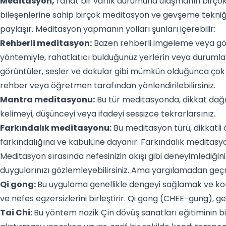
Meditasyon,
rahat bir varlık durumuna ulaşmanın birçok
bileşenlerine sahip birçok meditasyon ve gevşeme tekniği 
paylaşır. Meditasyon yapmanın yolları şunları içerebilir:
Rehberli meditasyon:
Bazen rehberli imgeleme veya gör
yöntemiyle, rahatlatıcı bulduğunuz yerlerin veya durumları
görüntüler, sesler ve dokular gibi mümkün olduğunca çok d
rehber veya öğretmen tarafından yönlendirilebilirsiniz.
Mantra meditasyonu:
Bu tür meditasyonda, dikkat dağıtı
kelimeyi, düşünceyi veya ifadeyi sessizce tekrarlarsınız.
Farkındalık meditasyonu:
Bu meditasyon türü, dikkatl
farkındalığına ve kabulüne dayanır. Farkındalık meditasyonun
Meditasyon sırasında nefesinizin akışı gibi deneyimlediğini
duygularınızı gözlemleyebilirsiniz. Ama yargılamadan geçm
Qi gong:
Bu uygulama genellikle dengeyi sağlamak ve kor
ve nefes egzersizlerini birleştirir. Qi gong (CHEE-gung), ge
Tai Chi:
Bu yöntem nazik Çin dövüş sanatları eğitiminin bir