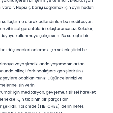
 yolunu içeren bir şemsiye terimdir. Meditasyon
vardır. Hepsi iç barışı sağlamak için aynı hedefi
selleştirme olarak adlandırılan bu meditasyon
n zihinsel görüntülerini oluşturursunuz. Kokular,
uyuyu kullanmaya çalışırsınız. Bu süreçte bir
cı düşünceleri önlemek için sakinleştirici bir
i olmaya veya şimdiki anda yaşamanın artan
da bilinçli farkındalığınızı genişletirsiniz.
z şeylere odaklanırsınız. Düşüncelerinizi ve
elerine izin verin.
umak için meditasyon, gevşeme, fiziksel hareket
leneksel Çin tıbbının bir parçasıdır.
 şeklidir. Tai chi'de (TIE-CHEE), derin nefes