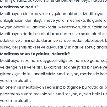
binmiş olsanız, doktorun ofisinde beklerken veya hatta zorl
Meditasyon Nedir?
Meditasyon binlerce yıldır uygulanmaktadır. Meditasyon a
anlaşılmasını derinleştirmeye yardım etmekti. Bu günle
yaygın olarak kullanılmaktadır. Meditasyon, bir tür zihin b
Meditasyon derin bir rahatlama durumu ve sakin bir zihin ü
odaklar ve zihninizi dolduran ve strese neden olabilecek ka
süreç, gelişmiş fiziksel ve duygusal iyilik hali ile sonuçlanabil
Meditasyonun Faydaları Nelerdir?
Meditasyon size hem duygusal iyiliğinize hem de genel sağl
ve denge hissi verebilir. Dikkatinizi sakinleştirici bir şe
çıkmak için de kullanabilirsiniz. Meditasyon, merkezde k
yardımcı olabilir.
En önemlisi meditasyon seansınız bittiğinde bu faydalar 
geçirmenize yardımcı olabilir. Meditasyon, ayrıca belirli
yardımcı olabilir.