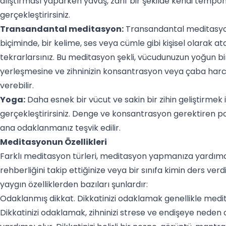
alıştırması yaparken yavaş, zarif bir şekilde kendi tempo
gerçekleştirirsiniz.
Transandantal meditasyon:
Transandantal meditasyon 
biçiminde, bir kelime, ses veya cümle gibi kişisel olarak at
tekrarlarsınız. Bu meditasyon şekli, vücudunuzun yoğun
yerleşmesine ve zihninizin konsantrasyon veya çaba har
verebilir.
Yoga:
Daha esnek bir vücut ve sakin bir zihin geliştirmek iç
gerçekleştirirsiniz. Denge ve konsantrasyon gerektiren p
ana odaklanmanız teşvik edilir.
Meditasyonun Özellikleri
Farklı meditasyon türleri, meditasyon yapmanıza yardımcı ol
rehberliğini takip ettiğinize veya bir sınıfa kimin ders ver
yaygın özelliklerden bazıları şunlardır:
Odaklanmış dikkat. Dikkatinizi odaklamak genellikle medit
Dikkatinizi odaklamak, zihninizi strese ve endişeye neden