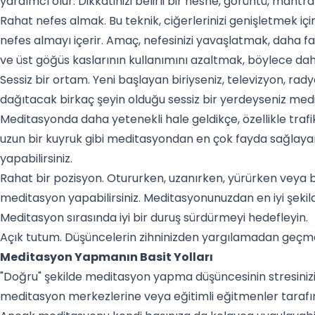
yardımcı olur. Dikkatinizi belirli bir nesne, görüntü, mantra
Rahat nefes almak. Bu teknik, ciğerlerinizi genişletmek içi
nefes almayı içerir. Amaç, nefesinizi yavaşlatmak, daha f
ve üst göğüs kaslarının kullanımını azaltmak, böylece dah
Sessiz bir ortam. Yeni başlayan biriyseniz, televizyon, rad
dağıtacak birkaç şeyin olduğu sessiz bir yerdeyseniz med
Meditasyonda daha yetenekli hale geldikçe, özellikle trafik s
uzun bir kuyruk gibi meditasyondan en çok fayda sağlaya
yapabilirsiniz.
Rahat bir pozisyon. Otururken, uzanırken, yürürken veya 
meditasyon yapabilirsiniz. Meditasyonunuzdan en iyi şekil
Meditasyon sırasında iyi bir duruş sürdürmeyi hedefleyin.
Açık tutum. Düşüncelerin zihninizden yargılamadan geçmes
Meditasyon Yapmanın Basit Yolları
"Doğru" şekilde meditasyon yapma düşüncesinin stresinizi 
meditasyon merkezlerine veya eğitimli eğitmenler tarafınd