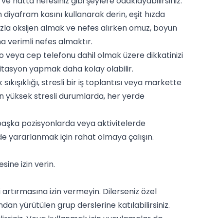
 ve hatta nefesiniz gibi şeylere odaklayabilirsiniz.
n diyafram kasını kullanarak derin, eşit hızda
azla oksijen almak ve nefes alırken omuz, boyun
a verimli nefes almaktır.
yo veya cep telefonu dahil olmak üzere dikkatinizi
itasyon yapmak daha kolay olabilir.
ıkışıklığı, stresli bir iş toplantısı veya markette
n yüksek stresli durumlarda, her yerde
başka pozisyonlarda veya aktivitelerde
de yararlanmak için rahat olmaya çalışın.
ine izin verin.
artırmasına izin vermeyin. Dilerseniz özel
an yürütülen grup derslerine katılabilirsiniz.