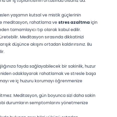
u bir iş toplantısının ortasında olsanız da.
slen yaşamın kutsal ve mistik güçlerinin
rde meditasyon, rahatlama ve
stres azaltma
için
eden tamamlayıcı tıp olarak kabul edilir.
retebilir. Meditasyon sırasında dikkatinizi
rışık düşünce akışını ortadan kaldırırsınız. Bu
ir.
ığınıza fayda sağlayabilecek bir sakinlik, huzur
ye yeniden odaklayarak rahatlamak ve stresle başa
almayı ve iç huzuru korumayı öğrenmenize
bitmez. Meditasyon, gün boyunca sizi daha sakin
 tıbbi durumların semptomlarını yönetmenize