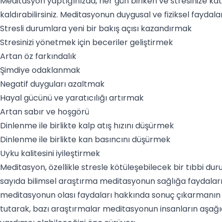
Meditasyon yaptığınızda, her gün biriken ve stresinize kat
kaldırabilirsiniz. Meditasyonun duygusal ve fiziksel faydaları
Stresli durumlara yeni bir bakış açısı kazandırmak
Stresinizi yönetmek için beceriler geliştirmek
Artan öz farkındalık
Şimdiye odaklanmak
Negatif duyguları azaltmak
Hayal gücünü ve yaratıcılığı artırmak
Artan sabır ve hoşgörü
Dinlenme ile birlikte kalp atış hızını düşürmek
Dinlenme ile birlikte kan basıncını düşürmek
Uyku kalitesini iyileştirmek
Meditasyon, özellikle stresle kötüleşebilecek bir tıbbi dur
sayıda bilimsel araştırma meditasyonun sağlığa faydaları
meditasyonun olası faydaları hakkında sonuç çıkarmanın
tutarak, bazı araştırmalar meditasyonun insanların aşağ