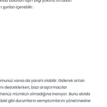
kıda bulunan aşırı bilgi yükünü ortadan
 şunları içerebilir:
umunuz varsa da yararlı olabilir. Giderek artan
nı desteklerken, bazı araştırmacılar
 henüz mümkün olmadığına inanıyor. Bunu akılda
ıdaki gibi durumların semptomlarını yönetmesine