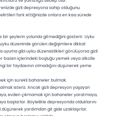
ntılara ve yalnızlığa sebep olur.
çevrenizde gizli depresyona sahip olduğunu
lirtileri fark ettiğinizde onlara en kısa sürede
bir şeylerin yolunda gitmediğini gösterir. Uyku
e uyku düzeninde görülen değişimlere dikkat
uyuma gibi uyku düzensizlikleri görülüyorsa gizli
ler bazen içlerindeki boşluğu yemek veya alkolle
ngi bir faydasının olmadığını düşünerek yeme
ek için sürekli bahaneler bulmak.
lmak isteriz. Ancak gizli depresyon yaşayan
çmaya, evden çıkmamak için bahaneler yaratmaya,
ya başlarlar. Böylelikle depresyonda olduklarını
i düşünerek yardımdan git gide uzaklaşırlar.