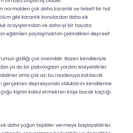
m olmaya başlamış olabilir.
in normalden çok daha karanlık ve felsefi bir hal
e ölüm gibi karanlık konulardan daha sık
uk arayışlarından ve daha iyi bir hayata
an eğilimleri paylaşmaktan çekindikleri depresif
rumun gizliliği çok önemlidir. Bazen kendileriyle
n ya da bir psikologdan yardım isteyebilirler.
labilirler ama çok azı bu randevuya katılacak
rı gerçekten depresyonda olduklarını kendilerine
n çoğu kişinin kabul etmekten köşe bucak kaçtığı
çok daha yoğun tepkiler vermeye başlayabilirler.