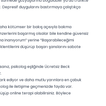
sahnede gözyaşlarına boğulabilir ya da trafikte
ler. Depresif duygularını bastırmaya çalıştıkça
daha kötümser bir bakış açısıyla bakma
enzerlerini başarmış olsalar bile kendine güvensiz
ma inanıyorum” yerine “Başarabileceğimi
lentilerini düşürüp başarı şanslarını sabote
anız, psikolog eşliğinde
Ücretsiz Beck
.
i fark ediyor ve daha mutlu yarınlara en çabuk
log ile iletişime geçmenizde fayda var.
rüşüp online terapi alabilirsiniz. Böylece