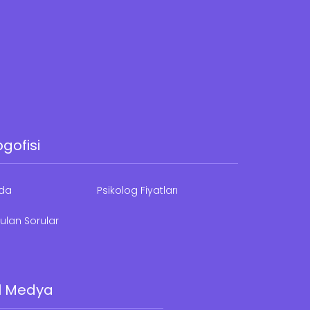
ogofisi
zda
Psikolog Fiyatları
ulan Sorular
l Medya