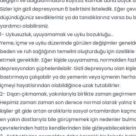
değişim ve dalgalanmalara kayıtsız kalmak daha büyük sıkı
Sizler için gizli depresyonun 6 belirtisini listeledik. Eğer 
düşündüğünüz sevdikleriniz ya da tanıdıklarınız varsa bu be
yardımcı olabilirsiniz.
1- Uykusuzluk, uyuyamamak ve uyku bozukluğu...
Yeme, içme ve uyku düzeninde görülen değişimler genelde 
beden ve ruh sağlığının temelini oluşturduğu için özellikl
etmek gereklidir. Eğer kişide uyuyamama, normalden fazla 
depresyondan şüphelenilebilir. Gizli depresyonu olan kişi
bastırmaya çalışabilir ya da yemenin veya içmenin herha
içmeyi hayatlarından olabildiğince uzak tutabilirler.
2- Dışarı çıkmamak, yakınlarıyla birlikte zaman geçirmem
Hepimiz zaman zaman son derece normal olarak yalnız ka
kişiler git gide artan aralıklarla sosyal ortamlardan ka
en yakın dostlarıyla bile görüşmemek için nedenler bulma
çevrelerinden hatta kendilerinden bile gizleyebileceklerin