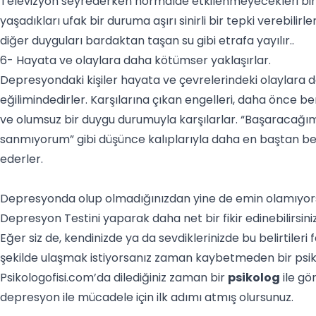
Televizyon seyrederken normalde etkilenmeyecekleri bir 
yaşadıkları ufak bir duruma aşırı sinirli bir tepki verebilir
diğer duyguları bardaktan taşan su gibi etrafa yayılır..
6- Hayata ve olaylara daha kötümser yaklaşırlar.
Depresyondaki kişiler hayata ve çevrelerindeki olaylara 
eğilimindedirler. Karşılarına çıkan engelleri, daha önce b
ve olumsuz bir duygu durumuyla karşılarlar. “Başaracağı
sanmıyorum” gibi düşünce kalıplarıyla daha en baştan bek
ederler.
Depresyonda olup olmadığınızdan yine de emin olamıyors
Depresyon Testi
ni yaparak daha net bir fikir edinebilirsiniz
Eğer siz de, kendinizde ya da sevdiklerinizde bu belirtiler
şekilde ulaşmak istiyorsanız zaman kaybetmeden bir psiko
Psikologofisi.com’da dilediğiniz zaman bir
psikolog
ile gö
depresyon ile mücadele için ilk adımı atmış olursunuz.