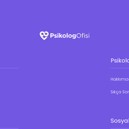
Psikol
Hakkımı
Sıkça Sor
Sosya