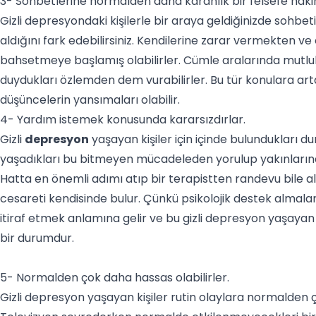
3- Sohbetlerine normalden daha karanlık bir felsefe haki
Gizli depresyondaki kişilerle bir araya geldiğinizde sohbet
aldığını fark edebilirsiniz. Kendilerine zarar vermekten v
bahsetmeye başlamış olabilirler. Cümle aralarında mutlul
duydukları özlemden dem vurabilirler. Bu tür konulara art
düşüncelerin yansımaları olabilir.
4- Yardım istemek konusunda kararsızdırlar.
Gizli
depresyon
yaşayan kişiler için içinde bulundukları du
yaşadıkları bu bitmeyen mücadeleden yorulup yakınlarında
Hatta en önemli adımı atıp bir terapistten randevu bile a
cesareti kendisinde bulur. Çünkü psikolojik destek almala
itiraf etmek anlamına gelir ve bu gizli depresyon yaşaya
bir durumdur.
5- Normalden çok daha hassas olabilirler.
Gizli depresyon yaşayan kişiler rutin olaylara normalden 