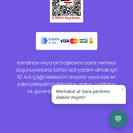
Kendinize veya bir başkasına zarar vermeyi
düşünüyorsanız lütfen acil yardım almak için
112 Acil Çağrı Merkezi'ni arayınız veya size en
yakın psikiyatri polikliniğine gidiniz. Sağlığınız
×
ve güvenliğiniz bizim için önemlidir.
Merhaba! 🌿 Sana yardımcı
olabilir miyim?
💬