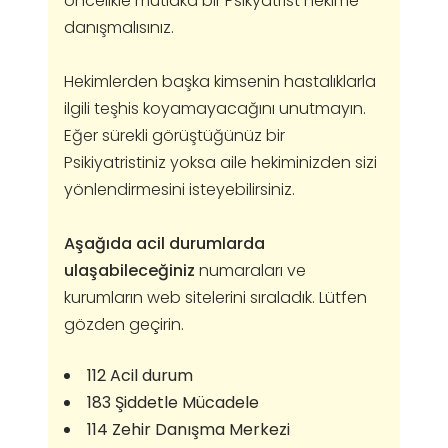
öncelikle mutlaka bir Psikyatrist hekime
danışmalısınız.
Hekimlerden başka kimsenin hastalıklarla
ilgili teşhis koyamayacağını unutmayın.
Eğer sürekli görüştüğünüz bir
Psikiyatristiniz yoksa aile hekiminizden sizi
yönlendirmesini isteyebilirsiniz.
Aşağıda acil durumlarda
ulaşabileceğiniz
numaraları ve
kurumların web sitelerini sıraladık. Lütfen
gözden geçirin.
112 Acil durum
183 Şiddetle Mücadele
114 Zehir Danışma Merkezi