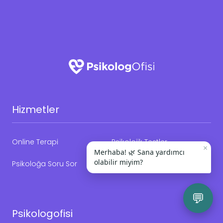
Hizmetler
Online Terapi
Psikolojik Testler
×
Merhaba! 🌿 Sana yardımcı
olabilir miyim?
Psikoloğa Soru Sor
💬
Psikologofisi