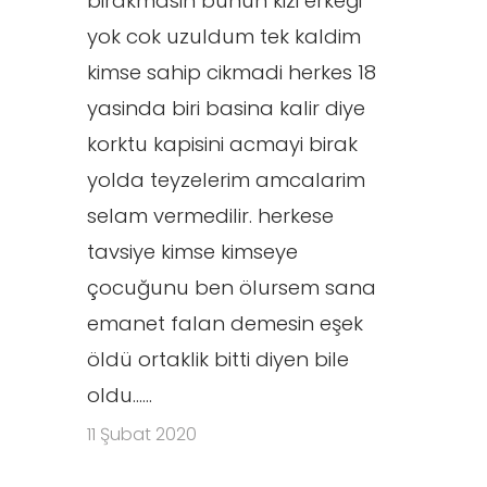
birakmasin bunun kizi erkeği
yok cok uzuldum tek kaldim
kimse sahip cikmadi herkes 18
yasinda biri basina kalir diye
korktu kapisini acmayi birak
yolda teyzelerim amcalarim
selam vermedilir. herkese
tavsiye kimse kimseye
çocuğunu ben ölursem sana
emanet falan demesin eşek
öldü ortaklik bitti diyen bile
oldu......
11 Şubat 2020