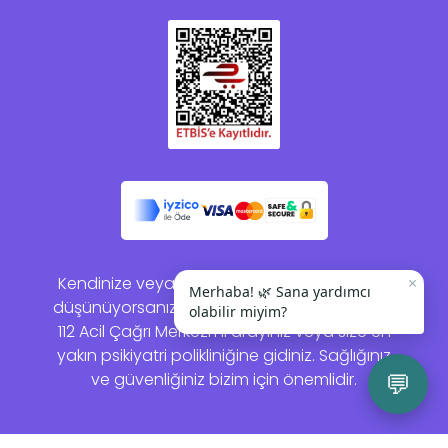
×
Kendinize veya bir başkasına zarar vermeyi
Merhaba! 🌿 Sana yardımcı
düşünüyorsanız lütfen acil yardım almak için
olabilir miyim?
112 Acil Çağrı Merkezi'ni arayınız veya size en
yakın psikiyatri polikliniğine gidiniz. Sağlığınız
💬
ve güvenliğiniz bizim için önemlidir.