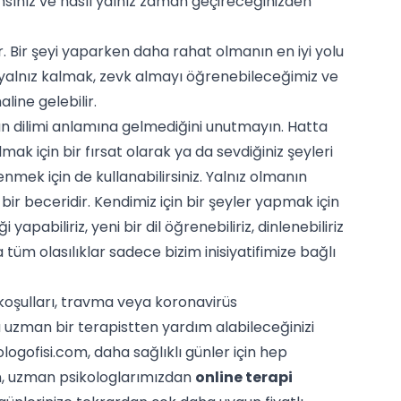
ınsınız ve nasıl yalnız zaman geçireceğinizden
. Bir şeyi yaparken daha rahat olmanın en iyi yolu
, yalnız kalmak, zevk almayı öğrenebileceğimiz ve
line gelebilir.
an dilimi anlamına gelmediğini unutmayın. Hatta
mak için bir fırsat olarak ya da sevdiğiniz şeyleri
nmek için de kullanabilirsiniz. Yalnız olmanın
ir beceridir. Kendimiz için bir şeyler yapmak için
pabiliriz, yeni bir dil öğrenebiliriz, dinlenebiliriz
 tüm olasılıklar sadece bizim inisiyatifimize bağlı
k koşulları, travma veya koronavirüs
uzman bir terapistten yardım alabileceğinizi
gofisi.com, daha sağlıklı günler için hep
an, uzman psikologlarımızdan
online terapi