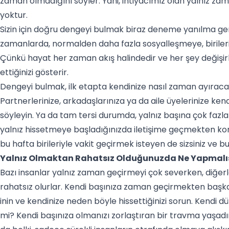
zaman olmadığını söyler. Yani, ihtiyacımız olan yalnız zam
yoktur.
Sizin için doğru dengeyi bulmak biraz deneme yanılma gerek
zamanlarda, normalden daha fazla sosyalleşmeye, birileriy
Çünkü hayat her zaman akış halindedir ve her şey değişir
ettiğinizi gösterir.
Dengeyi bulmak, ilk etapta kendinize nasıl zaman ayıraca
Partnerlerinize, arkadaşlarınıza ya da aile üyelerinize ke
söyleyin. Ya da tam tersi durumda, yalnız başına çok faz
yalnız hissetmeye başladığınızda iletişime geçmekten ko
bu hafta birileriyle vakit geçirmek isteyen de sizsiniz ve
Yalnız Olmaktan Rahatsız Olduğunuzda Ne Yapmalıs
Bazı insanlar yalnız zaman geçirmeyi çok severken, diğe
rahatsız olurlar. Kendi başınıza zaman geçirmekten başka
inin ve kendinize neden böyle hissettiğinizi sorun. Kendi 
mi? Kendi başınıza olmanızı zorlaştıran bir travma yaşad