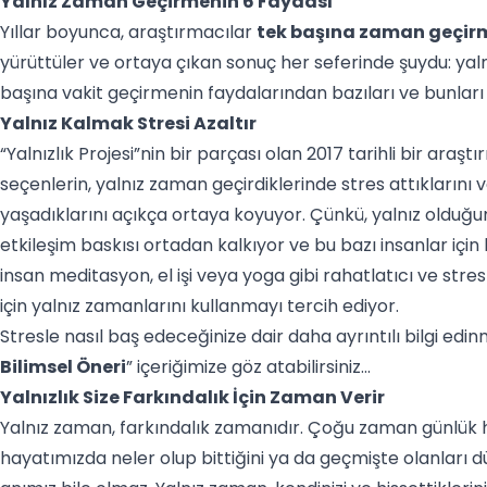
Yalnız Zaman Geçirmenin 6 Faydası
Yıllar boyunca, araştırmacılar
tek başına zaman geçir
yürüttüler ve ortaya çıkan sonuç her seferinde şuydu: yalnı
başına vakit geçirmenin faydalarından bazıları ve bunları n
Yalnız Kalmak Stresi Azaltır
“Yalnızlık Projesi”nin bir parçası olan 2017 tarihli bir araş
seçenlerin, yalnız zaman geçirdiklerinde stres attıklarını
yaşadıklarını açıkça ortaya koyuyor. Çünkü, yalnız oldu
etkileşim baskısı ortadan kalkıyor ve bu bazı insanlar için
insan meditasyon, el işi veya yoga gibi rahatlatıcı ve stre
için yalnız zamanlarını kullanmayı tercih ediyor.
Stresle nasıl baş edeceğinize dair daha ayrıntılı bilgi edinm
Bilimsel Öneri
” içeriğimize göz atabilirsiniz...
Yalnızlık Size Farkındalık İçin Zaman Verir
Yalnız zaman, farkındalık zamanıdır. Çoğu zaman günlük ha
hayatımızda neler olup bittiğini ya da geçmişte olanları