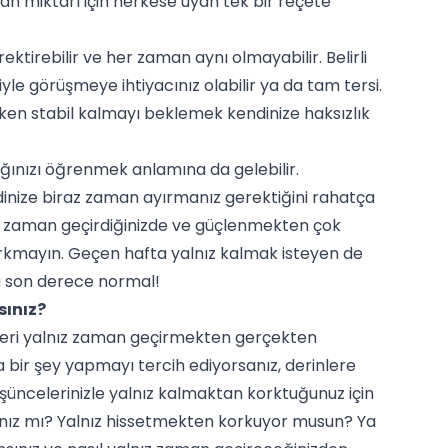
an miktarı için herkese uyan tek bir reçete
tirebilir ve her zaman aynı olmayabilir. Belirli
le görüşmeye ihtiyacınız olabilir ya da tam tersi.
ken stabil kalmayı beklemek kendinize haksızlık
ğınızı öğrenmek anlamına da gelebilir.
ndinize biraz zaman ayırmanız gerektiğini rahatça
la zaman geçirdiğinizde ve güçlenmekten çok
rkmayın. Geçen hafta yalnız kalmak isteyen de
 bu son derece normal!
ınız?
rleri yalnız zaman geçirmekten gerçekten
 bir şey yapmayı tercih ediyorsanız, derinlere
düşüncelerinizle yalnız kalmaktan korktuğunuz için
ınız mı? Yalnız hissetmekten korkuyor musun? Ya