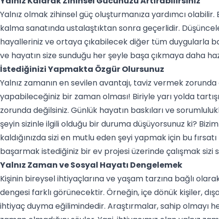
Yalnız Kalarak Zihinsel Gücünüzü Artırabilirsiniz
Yalnız olmak zihinsel güç oluşturmanıza yardımcı olabilir. 
kalma sanatında ustalaştıktan sonra geçerlidir. Düşüncelerin
hayalleriniz ve ortaya çıkabilecek diğer tüm duygularla ba
ve hayatın size sunduğu her şeyle başa çıkmaya daha hazı
İstediğinizi Yapmakta Özgür Olursunuz
Yalnız zamanın en sevilen avantajı, taviz vermek zorunda o
yapabileceğiniz bir zaman olması! Biriyle yarı yolda tartı
zorunda değilsiniz. Günlük hayatın baskıları ve sorumluluk
şeyin sizinle ilgili olduğu bir duruma düşüyorsunuz ki? Bi
kaldığınızda sizi en mutlu eden şeyi yapmak için bu fırsatı
başarmak istediğiniz bir ev projesi üzerinde çalışmak sizi
Yalnız Zaman ve Sosyal Hayatı Dengelemek
Kişinin bireysel ihtiyaçlarına ve yaşam tarzına bağlı olar
dengesi farklı görünecektir. Örneğin, içe dönük kişiler, d
ihtiyaç duyma eğilimindedir. Araştırmalar, sahip olmayı 