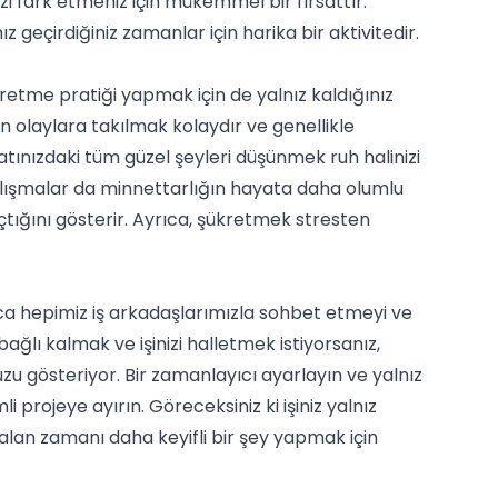
izi fark etmeniz için mükemmel bir fırsattır.
 geçirdiğiniz zamanlar için harika bir aktivitedir.
kretme pratiği yapmak için de yalnız kaldığınız
en olaylara takılmak kolaydır ve genellikle
ınızdaki tüm güzel şeyleri düşünmek ruh halinizi
 çalışmalar da minnettarlığın hayata daha olumlu
çtığını gösterir. Ayrıca, şükretmek stresten
nca hepimiz iş arkadaşlarımızla sohbet etmeyi ve
ağlı kalmak ve işinizi halletmek istiyorsanız,
 gösteriyor. Bir zamanlayıcı ayarlayın ve yalnız
projeye ayırın. Göreceksiniz ki işiniz yalnız
alan zamanı daha keyifli bir şey yapmak için