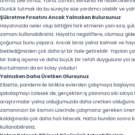
anımız bile olmaz. Yalnız zaman, kendinizi ve hissettiklerin
Günlük tutmak da bu süreçte size yardımcı olabilir ve yalnız
Şükretme Fırsatını Ancak Yalnızken Bulursunuz
Hayatınızda neler olup bittiğini fark etmenin yanı sıra, şü
zamanı kullanabilirsiniz. Hayatta negatiflere, olumsuz gid
çoğumuz bunu yaparız. Ancak biraz yalnız kalmak ve hayat
beklediğinizden çok daha iyi bir hale getirebilir. Yapılan
bir bakış açısına ve daha büyük bir refah duygusuna yol a
kurtulmanın da en kolay yoludur!
Yalnızken Daha Üretken Olursunuz
Elbette, pandemi ile birlikte evlerden çalışmaya başlayı
şakalaşmayı özlesek de, gerçekten iş planınıza sıkı sıkıya b
araştırmalar yalnız olduğumuzda daha üretken olduğumuzu
zamanınızın bir kısmını üzerinde çalışmanız gereken önemli 
kaldığınızda çok daha hızlı bitecek. Hatta bundan sonra k
kullanabilirsiniz.