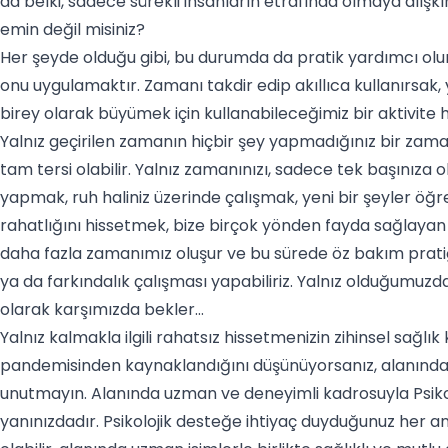
da belki, sadece sürekli insanların etrafında olmaya alışk
emin değil misiniz?
Her şeyde olduğu gibi, bu durumda da pratik yardımcı olur
onu uygulamaktır. Zamanı takdir edip akıllıca kullanırsak
birey olarak büyümek için kullanabileceğimiz bir aktivite ha
Yalnız geçirilen zamanın hiçbir şey yapmadığınız bir zam
tam tersi olabilir. Yalnız zamanınızı, sadece tek başınıza ol
yapmak, ruh haliniz üzerinde çalışmak, yeni bir şeyler öğre
rahatlığını hissetmek, bize birçok yönden fayda sağlayan b
daha fazla zamanımız oluşur ve bu sürede öz bakım pratiği ya
ya da farkındalık çalışması yapabiliriz. Yalnız olduğumuzda
olarak karşımızda bekler…
Yalnız kalmakla ilgili rahatsız hissetmenizin zihinsel sağlı
pandemisinden kaynaklandığını düşünüyorsanız, alanında 
unutmayın. Alanında uzman ve deneyimli kadrosuyla Psikolo
yanınızdadır. Psikolojik desteğe ihtiyaç duyduğunuz her 