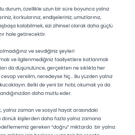
Bu durum, özellikle uzun bir süre boyunca yalnız
iz, korkularınız, endişeleriniz, umutlarınız,
şbaşa kalabilmek, sizi zihinsel olarak daha güçlü
r hale getirecektir.
lmadığınız ve sevdiğiniz şeyleri
şmak ve ilgilenmediğiniz faaliyetlere katlanmak
ları da düşünülünce, gerçekten ne sıklıkla her
zim cevap verelim, neredeyse hiç… Bu yüzden yalnız
 kucaklayın. Belki de yeni bir hobi, okumak ya da
 sandığınızdan daha mutlu eder.
ak, yalnız zaman ve sosyal hayat arasındaki
ışa dönük kişilerden daha fazla yalnız zamana
hedeflememiz gereken “doğru” miktarda bir yalnız