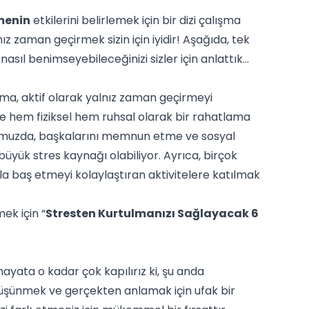
menin
etkilerini belirlemek için bir dizi çalışma
z zaman geçirmek sizin için iyidir! Aşağıda, tek
asıl benimseyebileceğinizi sizler için anlattık…
tırma, aktif olarak yalnız zaman geçirmeyi
 ve hem fiziksel hem ruhsal olarak bir rahatlama
ğumuzda, başkalarını memnun etme ve sosyal
 büyük stres kaynağı olabiliyor. Ayrıca, birçok
sla baş etmeyi kolaylaştıran aktivitelere katılmak
ek için “
Stresten Kurtulmanızı Sağlayacak 6
yata o kadar çok kapılırız ki, şu anda
 düşünmek ve gerçekten anlamak için ufak bir