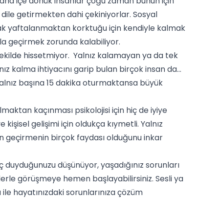
aha içe dönük insanlar çoğu zaman bunun için
 dile getirmekten dahi çekiniyorlar. Sosyal
ak yaftalanmaktan korktuğu için kendiyle kalmak
la geçirmek zorunda kalabiliyor.
ekilde hissetmiyor. Yalnız kalamayan ya da tek
z kalma ihtiyacını garip bulan birçok insan da...
e yalnız başına 15 dakika oturmaktansa büyük
maktan kaçınması psikolojisi için hiç de iyiye
e kişisel gelişimi için oldukça kıymetli. Yalnız
 geçirmenin birçok faydası olduğunu inkar
yaç duyduğunuzu düşünüyor, yaşadığınız sorunları
lerle görüşmeye hemen başlayabilirsiniz. Sesli ya
 ile hayatınızdaki sorunlarınıza çözüm