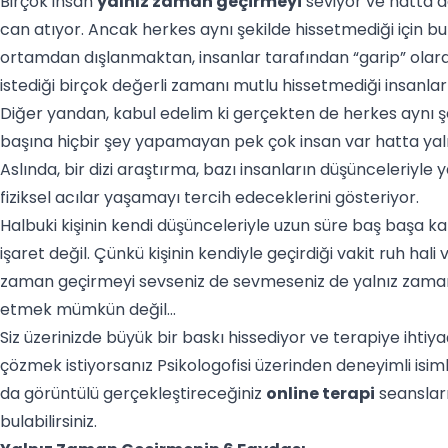
Birçok insan
yalnız zaman geçirmeyi
seviyor ve hatta d
can atıyor. Ancak herkes aynı şekilde hissetmediği için bu
ortamdan dışlanmaktan, insanlar tarafından “garip” olar
istediği birçok değerli zamanı mutlu hissetmediği insanlar
Diğer yandan, kabul edelim ki gerçekten de herkes aynı ş
başına hiçbir şey yapamayan pek çok insan var hatta yalnı
Aslında, bir dizi araştırma, bazı insanların düşünceleriyl
fiziksel acılar yaşamayı tercih edeceklerini gösteriyor.
Halbuki kişinin kendi düşünceleriyle uzun süre baş başa kal
işaret değil. Çünkü kişinin kendiyle geçirdiği vakit ruh hali v
zaman geçirmeyi sevseniz de sevmeseniz de yalnız zaman
etmek mümkün değil…
Siz üzerinizde büyük bir baskı hissediyor ve terapiye ihti
çözmek istiyorsanız Psikologofisi üzerinden deneyimli isim
da görüntülü gerçekleştireceğiniz
online terapi
seansları
bulabilirsiniz.