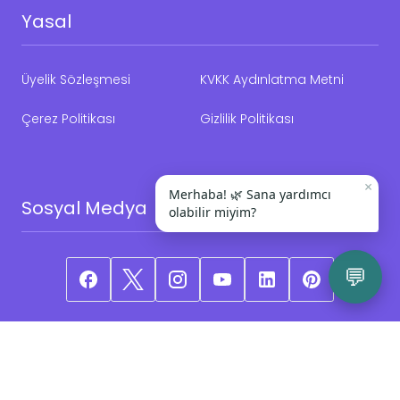
Yasal
Üyelik Sözleşmesi
KVKK Aydınlatma Metni
Çerez Politikası
Gizlilik Politikası
×
Merhaba! 🌿 Sana yardımcı
Sosyal Medya
olabilir miyim?
💬