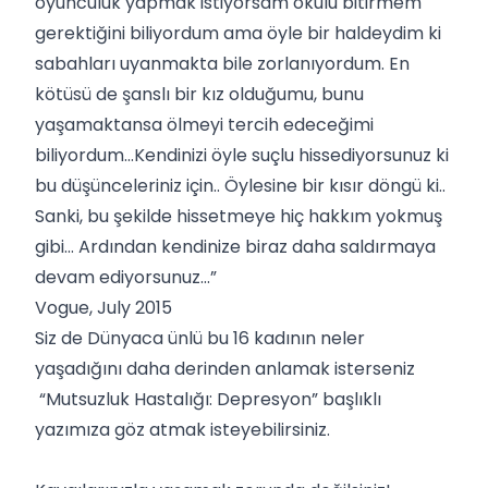
oyunculuk yapmak istiyorsam okulu bitirmem
gerektiğini biliyordum ama öyle bir haldeydim ki
sabahları uyanmakta bile zorlanıyordum. En
kötüsü de şanslı bir kız olduğumu, bunu
yaşamaktansa ölmeyi tercih edeceğimi
biliyordum…Kendinizi öyle suçlu hissediyorsunuz ki
bu düşünceleriniz için.. Öylesine bir kısır döngü ki..
Sanki, bu şekilde hissetmeye hiç hakkım yokmuş
gibi… Ardından kendinize biraz daha saldırmaya
devam ediyorsunuz…”
Vogue, July 2015
Siz de Dünyaca ünlü bu 16 kadının neler
yaşadığını daha derinden anlamak isterseniz
“
Mutsuzluk Hastalığı: Depresyon
” başlıklı
yazımıza göz atmak isteyebilirsiniz.