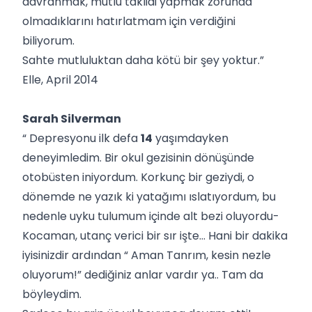
davranmak, mutlu taklidi yapmak zorunda
olmadıklarını hatırlatmam için verdiğini
biliyorum.
Sahte mutluluktan daha kötü bir şey yoktur.”
Elle, April 2014
Sarah Silverman
“ Depresyonu ilk defa
14
yaşımdayken
deneyimledim. Bir okul gezisinin dönüşünde
otobüsten iniyordum. Korkunç bir geziydi, o
dönemde ne yazık ki yatağımı ıslatıyordum, bu
nedenle uyku tulumum içinde alt bezi oluyordu-
Kocaman, utanç verici bir sır işte… Hani bir dakika
iyisinizdir ardından “ Aman Tanrım, kesin nezle
oluyorum!” dediğiniz anlar vardır ya.. Tam da
böyleydim.