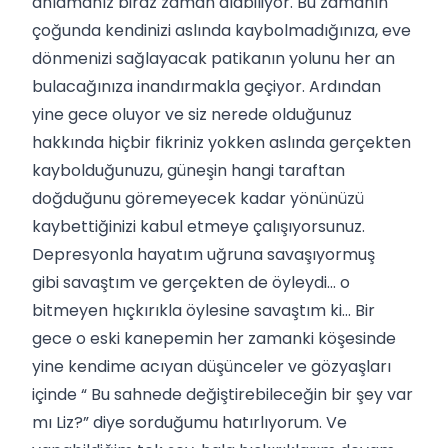
anlamanız biraz zaman alabiliyor. Bu zamanın
çoğunda kendinizi aslında kaybolmadığınıza, eve
dönmenizi sağlayacak patikanın yolunu her an
bulacağınıza inandırmakla geçiyor. Ardından
yine gece oluyor ve siz nerede olduğunuz
hakkında hiçbir fikriniz yokken aslında gerçekten
kaybolduğunuzu, güneşin hangi taraftan
doğduğunu göremeyecek kadar yönünüzü
kaybettiğinizi kabul etmeye çalışıyorsunuz.
Depresyonla hayatım uğruna savaşıyormuş
gibi savaştım ve gerçekten de öyleydi… o
bitmeyen hıçkırıkla öylesine savaştım ki… Bir
gece o eski kanepemin her zamanki köşesinde
yine kendime acıyan düşünceler ve gözyaşları
içinde “ Bu sahnede değiştirebileceğin bir şey var
mı Liz?” diye sorduğumu hatırlıyorum. Ve