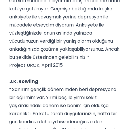
sürekli mücadele ediyor olmak işleri sadece daha
kötüye götürüyor. Geçmişe baktığımda keşke
anksiyete ile savaşmak yerine depresyon ile
mücadele etseydim diyorum. Anksiyete ile
yüzleştiğinizde, onun aslında yalnızca
vücudunuzun verdiği bir yanlış alarm olduğunu
anladığınızda çözüme yaklaşabiliyorsunuz. Ancak
bu şekilde üstesinden gelebilirsiniz. “
Project UROK, April 2015
J.K. Rowling
“ Sanırım gençlik dönemimden beri depresyona
bir eğilimim var. Yirmi beş ile yirmi sekiz
yaş arasındaki dönem ise benim için oldukça
karanlıktı. En kötü tarafı duygularınızın, hatta bir
gün kendinizi daha iyi hissedeceğinize dair