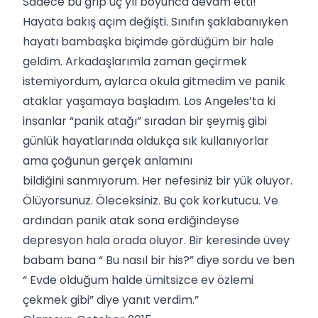
Sadece bu grip üç yıl boyunca devam etti!
Hayata bakış açım değişti. Sınıfın şaklabanıyken
hayatı bambaşka biçimde gördüğüm bir hale
geldim. Arkadaşlarımla zaman geçirmek
istemiyordum, aylarca okula gitmedim ve panik
ataklar yaşamaya başladım. Los Angeles’ta ki
insanlar “panik atağı” sıradan bir şeymiş gibi
günlük hayatlarında oldukça sık kullanıyorlar
ama çoğunun gerçek anlamını
bildiğini sanmıyorum. Her nefesiniz bir yük oluyor.
Ölüyorsunuz. Öleceksiniz. Bu çok korkutucu. Ve
ardından panik atak sona erdiğindeyse
depresyon hala orada oluyor. Bir keresinde üvey
babam bana “ Bu nasıl bir his?” diye sordu ve ben
“ Evde olduğum halde ümitsizce ev özlemi
çekmek gibi” diye yanıt verdim.”