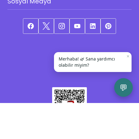
Sosyal Medya
×
Merhaba! 🌿 Sana yardımcı
olabilir miyim?
💬