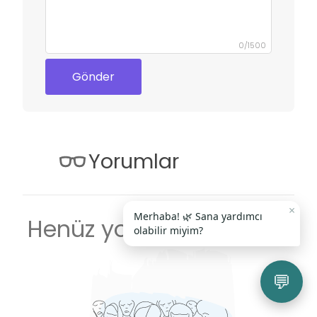
0
/
1500
Gönder
Yorumlar
×
Merhaba! 🌿 Sana yardımcı
Henüz yorum yapılmadı
olabilir miyim?
💬