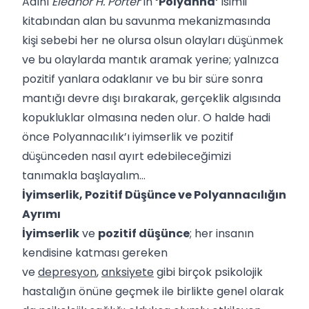
Adını
Eleanor H. Porter
’ın
‘Polyanna’
isimli
kitabından alan bu savunma mekanizmasında
kişi sebebi her ne olursa olsun olayları düşünmek
ve bu olaylarda mantık aramak yerine; yalnızca
pozitif yanlara odaklanır ve bu bir süre sonra
mantığı devre dışı bırakarak, gerçeklik algısında
kopukluklar olmasına neden olur. O halde hadi
önce Polyannacılık’ı iyimserlik ve pozitif
düşünceden nasıl ayırt edebileceğimizi
tanımakla başlayalım…
İyimserlik, Pozitif Düşünce ve Polyannacılığın
Ayrımı
İyimserlik
ve
pozitif düşünce
; her insanın
kendisine katması gereken
ve
depresyon
,
anksiyete
gibi birçok psikolojik
hastalığın önüne geçmek ile birlikte genel olarak