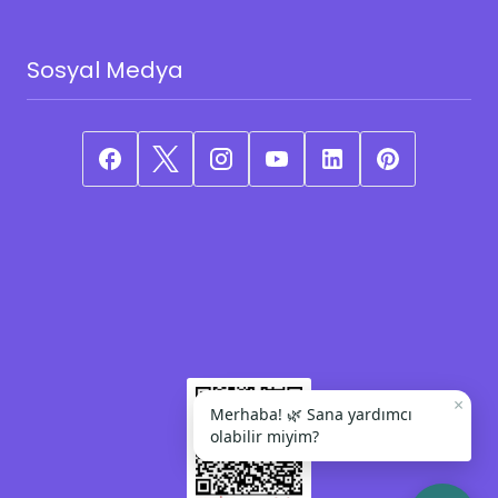
Sosyal Medya
×
Merhaba! 🌿 Sana yardımcı
olabilir miyim?