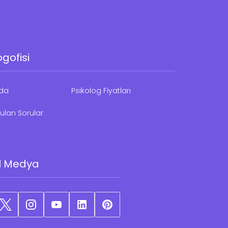
ogofisi
zda
Psikolog Fiyatları
ulan Sorular
l Medya