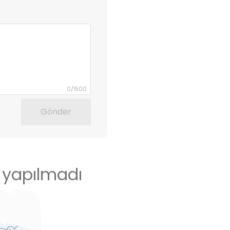
0
/
1500
Gönder
 yapılmadı