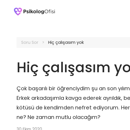
Soru Sor
Hiç çalışasım yok
Hiç çalışasım y
Çok başarılı bir öğrenciydim şu an son yılımd
Erkek arkadaşımla kavga ederek ayrıldık, b
kötüsü de kendimden nefret ediyorum. H
ne? Ne zaman mutlu olacağım?
30 Ekim 2020