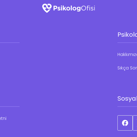
Psikol
Hakkımı
Sıkça Sor
Sosya
tni