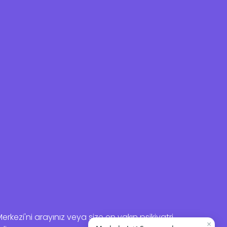
kezi'ni arayınız veya size en yakın psikiyatri
×