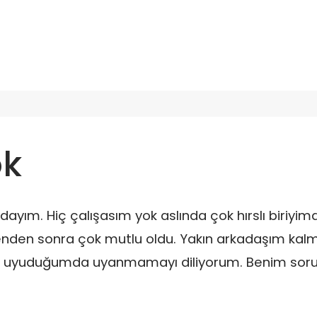
ok
ayım. Hiç çalışasım yok aslında çok hırslı biriyimd
enden sonra çok mutlu oldu. Yakın arkadaşım kalm
er uyuduğumda uyanmamayı diliyorum. Benim so