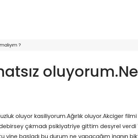
pmalıyım ?
ahatsız oluyorum.Ne
luk oluyor kasiliyorum.Ağırlık oluyor.Akciger filmi
debirsey çıkmadı psikiyatriye gittim desyrel verdi 
ktu yine başladı bu durum ne yapacağım inanın bi