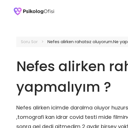
Soru Sor
Nefes alirken rahatsız oluyorum.Ne ya
Nefes alirken r
yapmalıyım ?
Nefes alirken icimde daralma oluyor huzursuz
,tomografi kan idrar covid testi mide filmin
sonra gel dedi gitmedim 2 aydır birsey yo