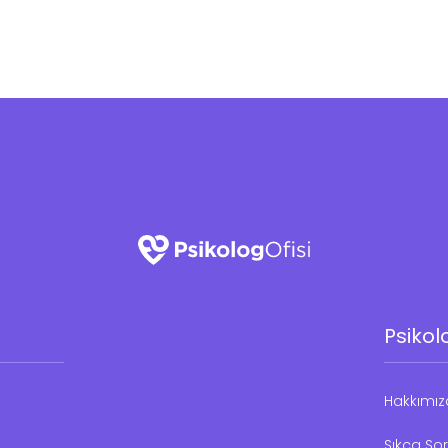
Psikol
Hakkımı
Sıkça Sor