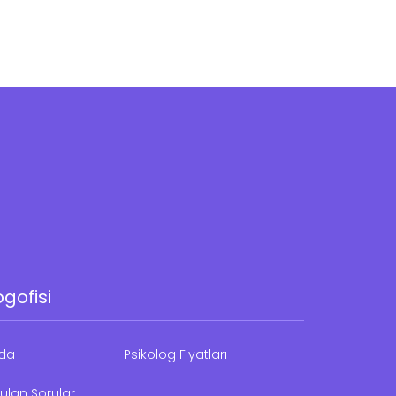
ogofisi
zda
Psikolog Fiyatları
ulan Sorular