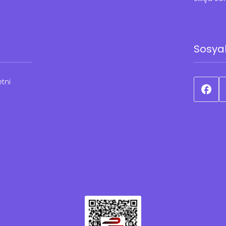
Sosya
tni