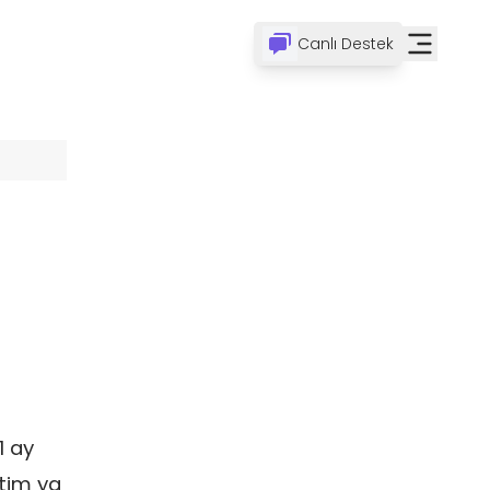
Canlı Destek
1 ay
ktim ya