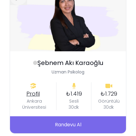
Şebnem
Akı Karaoğlu
Uzman Psikolog
Profil
₺1.419
₺1.729
Ankara
Sesli
Görüntülü
Üniversitesi
30dk
30dk
Randevu Al