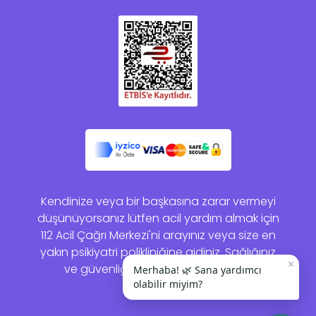
Kendinize veya bir başkasına zarar vermeyi
düşünüyorsanız lütfen acil yardım almak için
112 Acil Çağrı Merkezi'ni arayınız veya size en
yakın psikiyatri polikliniğine gidiniz. Sağlığınız
×
ve güvenliğiniz bizim için önemlidir.
Merhaba! 🌿 Sana yardımcı
olabilir miyim?