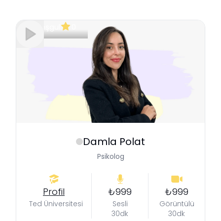
Meşgul
0
Damla
Polat
Psikolog
Profil
₺999
₺999
Ted Üniversitesi
Sesli
Görüntülü
30dk
30dk