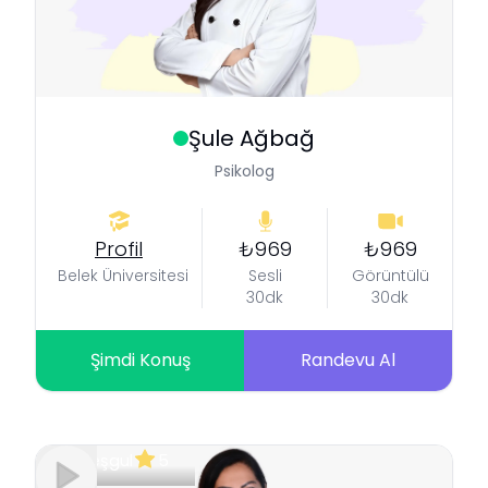
Şule
Ağbağ
Psikolog
Profil
₺969
₺969
Belek Üniversitesi
Sesli
Görüntülü
30dk
30dk
Şimdi Konuş
Randevu Al
Meşgul
5