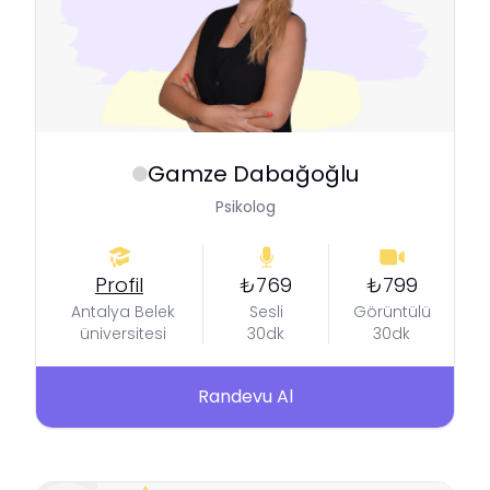
Gamze
Dabağoğlu
Psikolog
Profil
₺769
₺799
Antalya Belek
Sesli
Görüntülü
üniversitesi
30dk
30dk
Randevu Al