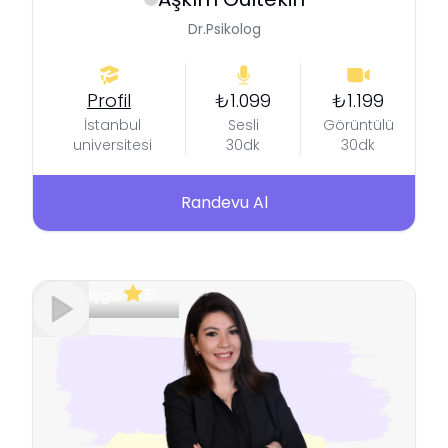
Dr.Psikolog
Profil
₺1.099
₺1.199
İstanbul
Sesli
Görüntülü
universitesi
30dk
30dk
Randevu Al
Meşgul
5