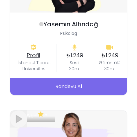
Yasemin
Altındağ
Psikolog
Profil
₺1.249
₺1.249
İstanbul Ticaret
Sesli
Görüntülü
Üniversitesi
30dk
30dk
Randevu Al
Meşgul
5