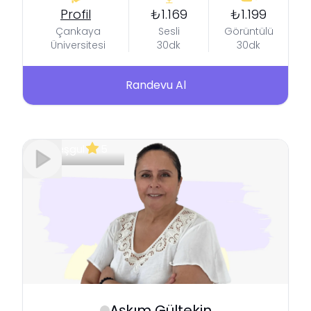
Profil
₺1.169
₺1.199
Çankaya
Sesli
Görüntülü
Üniversitesi
30dk
30dk
Randevu Al
Meşgul
5
Aşkım
Gültekin