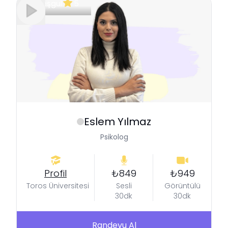
Meşgul
5
Eslem
Yılmaz
Psikolog
Profil
₺849
₺949
Toros Üniversitesi
Sesli
Görüntülü
30dk
30dk
Randevu Al