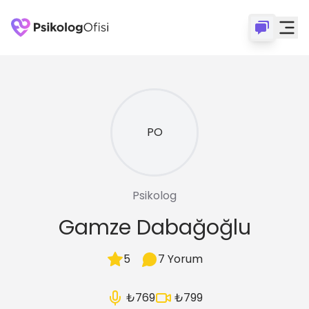
PO
Psikolog
Gamze
Dabağoğlu
5
7
Yorum
₺769
₺799