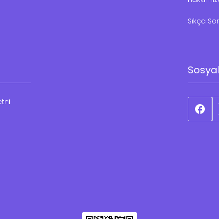
Sıkça Sor
Sosya
tni