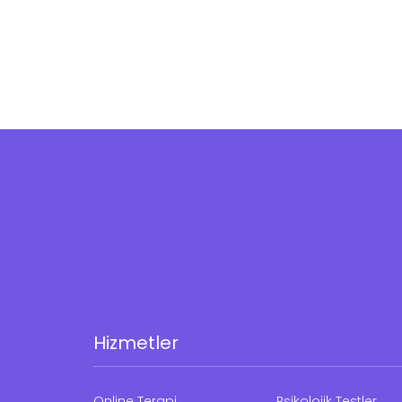
Hizmetler
Online Terapi
Psikolojik Testler