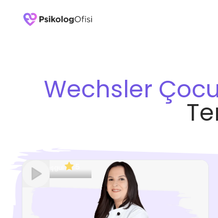
Wechsler Çocuk
Te
5
Meşgul