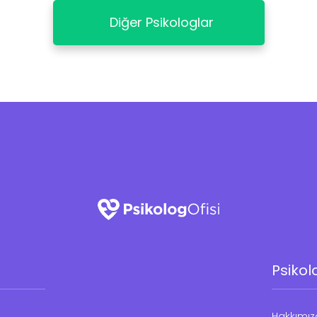
Diğer Psikologlar
Psikol
Hakkımı