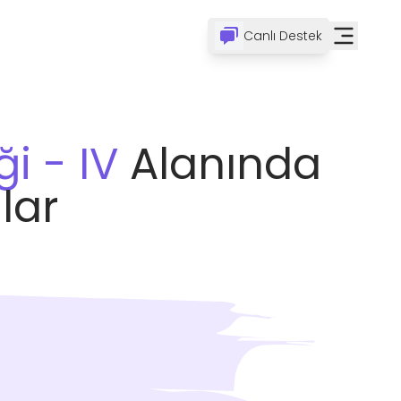
Canlı Destek
i - IV
Alanında
lar