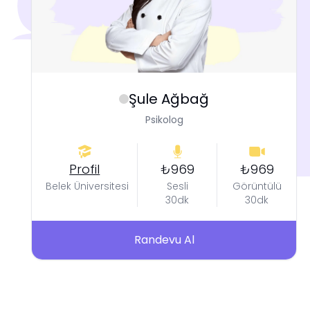
Şule
Ağbağ
Psikolog
Profil
₺969
₺969
Belek Üniversitesi
Sesli
Görüntülü
30dk
30dk
Randevu Al