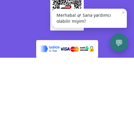
×
Merhaba! 🌿 Sana yardımcı
olabilir miyim?
💬
Kendinize veya bir başkasına zarar vermeyi
düşünüyorsanız lütfen acil yardım almak için
112 Acil Çağrı Merkezi'ni arayınız veya size en
yakın psikiyatri polikliniğine gidiniz. Sağlığınız
ve güvenliğiniz bizim için önemlidir.