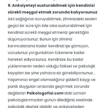
9. Anksiyeteyi susturabilmek için kendinizi
sürekli meşgul etmek zorunda kalıyorsunuz
Akıl sağlığınızı koruyabilmek, zihninizdeki sesleri
geçici bir süre için bile olsa susturabilmek için
kendinizi sürekli meşgul etmeniz gerektiğini
düşünüyorsunuz. Bunun için zihniniz
karıncalanana kadar kendinizi işe gömüyor,
vücudunuz yorgunluktan tükenene kadar
hareket ediyorsunuz. Kendinize bu kadar
yüklenmenin neden olduğu fiziksel ve psikolojik
kayıpları ise yine yalnızca siz görebiliyorsunuz…
Yaşamınızı engel olamadığınız şiddetli kaygı ve
panik duyguları arasında geçirmek zorunda
değilsiniz!
Psikologofisi.com
’daki uzman
psikologlarımızdan günün dilediğiniz saatinde
psikolojik destek alabilir ve anksiyeteden