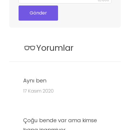
0
/
1500
Gönder
Yorumlar
Aynı ben
17 Kasım 2020
Çoğu bende var ama kimse
bana inanmiyor