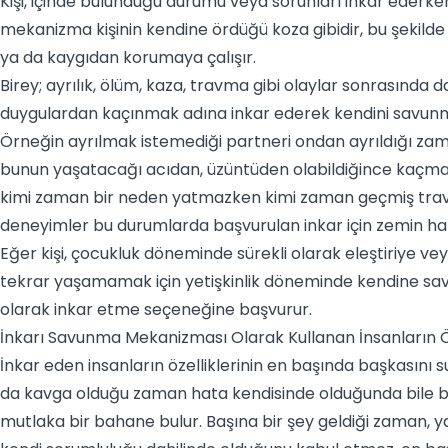
Kişi, içinde bulunduğu durumu veya sorunları inkar ederken
mekanizma kişinin kendine ördüğü koza gibidir, bu şekild
ya da kaygıdan korumaya çalışır.
Birey; ayrılık, ölüm, kaza,
travma
gibi olaylar sonrasında d
duygulardan kaçınmak adına inkar ederek kendini savunma
Örneğin ayrılmak istemediği partneri ondan ayrıldığı zam
bunun yaşatacağı acıdan, üzüntüden olabildiğince kaçmak
kimi zaman bir neden yatmazken kimi zaman geçmiş tra
deneyimler bu durumlarda başvurulan inkar için zemin ha
Eğer kişi, çocukluk döneminde sürekli olarak eleştiriye 
tekrar yaşamamak için yetişkinlik döneminde kendine sa
olarak inkar etme seçeneğine başvurur.
İnkarı Savunma Mekanizması Olarak Kullanan İnsanların Öz
İnkar eden insanların özelliklerinin en başında başkasını su
da kavga olduğu zaman hata kendisinde olduğunda bile bu
mutlaka bir bahane bulur. Başına bir şey geldiği zaman, y