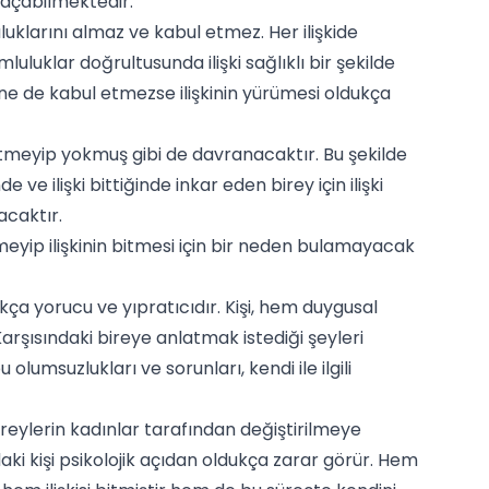
l açabilmektedir.
luklarını almaz ve kabul etmez. Her ilişkide
mluluklar doğrultusunda ilişki sağlıklı bir şekilde
üne de kabul etmezse ilişkinin yürümesi oldukça
l etmeyip yokmuş gibi de davranacaktır. Bu şekilde
e ilişki bittiğinde inkar eden birey için ilişki
acaktır.
tmeyip ilişkinin bitmesi için bir neden bulamayacak
 oldukça yorucu ve yıpratıcıdır. Kişi, hem duygusal
 Karşısındaki bireye anlatmak istediği şeyleri
lumsuzlukları ve sorunları, kendi ile ilgili
 bireylerin kadınlar tarafından değiştirilmeye
aki kişi psikolojik açıdan oldukça zarar görür. Hem