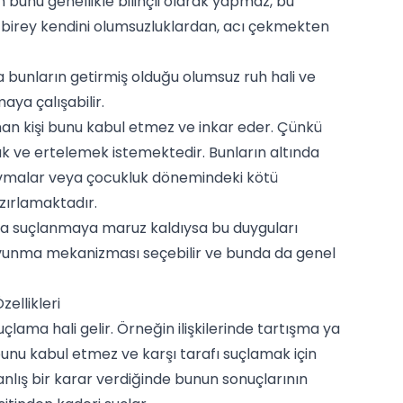
 bunu genellikle bilinçli olarak yapmaz, bu
e birey kendini olumsuzluklardan, acı çekmekten
a bunların getirmiş olduğu olumsuz ruh hali ve
ya çalışabilir.
an kişi bunu kabul etmez ve inkar eder. Çünkü
 ve ertelemek istemektedir. Bunların altında
vmalar veya çocukluk dönemindeki kötü
zırlamaktadır.
veya suçlanmaya maruz kaldıysa bu duyguları
vunma mekanizması seçebilir ve bunda da genel
ellikleri
çlama hali gelir. Örneğin ilişkilerinde tartışma ya
nu kabul etmez ve karşı tarafı suçlamak için
anlış bir karar verdiğinde bunun sonuçlarının