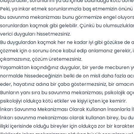
oluşturabilir, sorunlarını ya da içinde bulunduğu kötü dön
Peki, ya inkar etmek sorunlarımızla baş etmemizin önünü k
bu savunma mekanizması bunu görmemize engel oluyorsa? 
sorunlardan kaçmak gibi gelebilir. Çünkü bu olumsuzluklar
verici duyguları hissetmezsiniz.
Bu duygulardan kaçmak her ne kadar iyi gibi gözükse de asl
çözmek için o sorunu önce kabul edip anlamanız gerekir, i
çıkamazsınız, çözüm üretemezsiniz.
Yaşamaktan kaçındığınız duygular, bir yerde mecburen yüz 
normalde hissedeceğinizin belki de on misli daha fazla acı 
eder, hayatınız adına bir çaba göstermezsiniz, bir amacın
Bunların yanı sıra bu savunma mekanizması, psikolojik açı
psikolojiyi oldukça kötü etkiler ve kişiyi içten içe kemirir.
İnkarı Savunma Mekanizması Olarak Kullanan İnsanlarla İli
İnkarı savunma mekanizması olarak kullanan birey, bu du
ilişki içerisinde olduğu bireyler için oldukça zor bir karakterdi