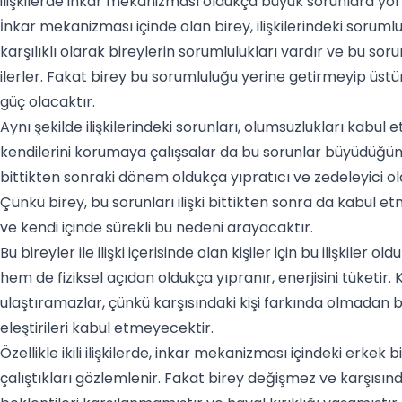
ilişkilerde inkar mekanizması oldukça büyük sorunlara yo
İnkar mekanizması içinde olan birey, ilişkilerindeki sorumlu
karşılıklı olarak bireylerin sorumlulukları vardır ve bu soru
ilerler. Fakat birey bu sorumluluğu yerine getirmeyip üst
güç olacaktır.
Aynı şekilde ilişkilerindeki sorunları, olumsuzlukları kabu
kendilerini korumaya çalışsalar da bu sorunlar büyüdüğünde v
bittikten sonraki dönem oldukça yıpratıcı ve zedeleyici ol
Çünkü birey, bu sorunları ilişki bittikten sonra da kabul e
ve kendi içinde sürekli bu nedeni arayacaktır.
Bu bireyler ile ilişki içerisinde olan kişiler için bu ilişkiler
hem de fiziksel açıdan oldukça yıpranır, enerjisini tüketir.
ulaştıramazlar, çünkü karşısındaki kişi farkında olmadan bu o
eleştirileri kabul etmeyecektir.
Özellikle ikili ilişkilerde, inkar mekanizması içindeki erkek
çalıştıkları gözlemlenir. Fakat birey değişmez ve karşısınd