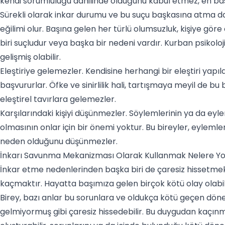
kendi sorumluluğu dahilinde olduğunu kabul etmez, en bas
Sürekli olarak inkar durumu ve bu suçu başkasına atma d
eğilimi olur. Başına gelen her türlü olumsuzluk, kişiye gö
biri suçludur veya başka bir nedeni vardır. Kurban psikol
gelişmiş olabilir.
Eleştiriye gelemezler. Kendisine herhangi bir eleştiri yapıl
başvururlar. Öfke ve sinirlilik hali, tartışmaya meyil de bu 
eleştirel tavırlara gelemezler.
Karşılarındaki kişiyi düşünmezler. Söylemlerinin ya da eylem
olmasının onlar için bir önemi yoktur. Bu bireyler, eylemler
neden olduğunu düşünmezler.
İnkarı Savunma Mekanizması Olarak Kullanmak Nelere Yo
İnkar etme nedenlerinden başka biri de çaresiz hissetmek 
kaçmaktır. Hayatta başımıza gelen birçok kötü olay olabili
Birey, bazı anlar bu sorunlara ve oldukça kötü geçen döne
gelmiyormuş gibi çaresiz hissedebilir. Bu duygudan kaç