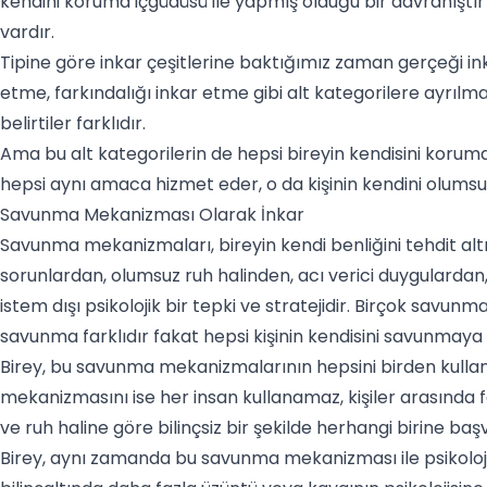
kendini koruma içgüdüsü ile yapmış olduğu bir davranıştır 
vardır.
Tipine göre inkar çeşitlerine baktığımız zaman gerçeği in
etme, farkındalığı inkar etme gibi alt kategorilere ayrılmak
belirtiler farklıdır.
Ama bu alt kategorilerin de hepsi bireyin kendisini korumay
hepsi aynı amaca hizmet eder, o da kişinin kendini olumsu
Savunma Mekanizması Olarak İnkar
Savunma mekanizmaları
, bireyin kendi benliğini tehdit 
sorunlardan, olumsuz ruh halinden, acı verici duygulardan
istem dışı psikolojik bir tepki ve stratejidir. Birçok sav
savunma farklıdır fakat hepsi kişinin kendisini savunmaya
Birey, bu savunma mekanizmalarının hepsini birden kullan
mekanizmasını ise her insan kullanamaz, kişiler arasında fa
ve ruh haline göre bilinçsiz bir şekilde herhangi birine baş
Birey, aynı zamanda bu savunma mekanizması ile psikoloji