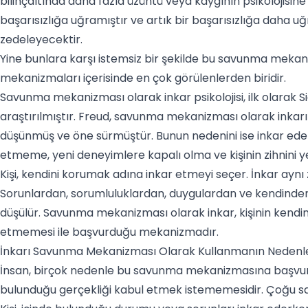
bilinçaltında daha fazla
üzüntü
veya kaygının psikolojisine
başarısızlığa uğramıştır ve artık bir başarısızlığa daha 
zedeleyecektir.
Yine bunlara karşı istemsiz bir şekilde bu savunma mekaniz
mekanizmaları içerisinde en çok görülenlerden biridir.
Savunma mekanizması olarak inkar psikolojisi, ilk olarak 
araştırılmıştır. Freud, savunma mekanizması olarak inkar
düşünmüş ve öne sürmüştür. Bunun nedenini ise inkar eden
etmeme, yeni deneyimlere kapalı olma ve kişinin zihnini y
Kişi, kendini korumak adına inkar etmeyi seçer. İnkar aynı
Sorunlardan, sorumluluklardan, duygulardan ve kendinde
düşülür. Savunma mekanizması olarak inkar, kişinin kendi
etmemesi ile başvurduğu mekanizmadır.
İnkarı Savunma Mekanizması Olarak Kullanmanın Nedenle
İnsan, birçok nedenle bu savunma mekanizmasına başvurabi
bulunduğu gerçekliği kabul etmek istememesidir. Çoğu 