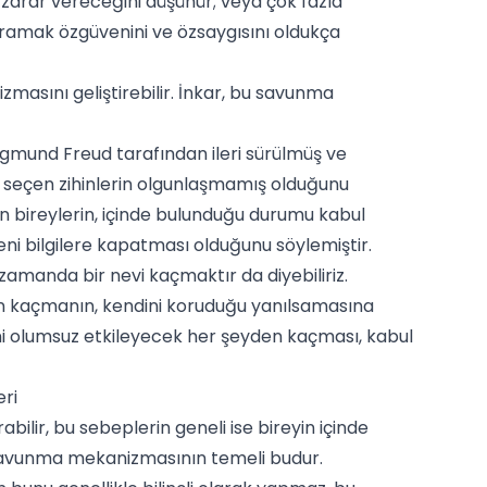
 zarar vereceğini düşünür; veya çok fazla
uğramak özgüvenini ve özsaygısını oldukça
masını geliştirebilir. İnkar, bu savunma
Sigmund Freud tarafından ileri sürülmüş ve
ı seçen zihinlerin olgunlaşmamış olduğunu
 bireylerin, içinde bulunduğu durumu kabul
eni bilgilere kapatması olduğunu söylemiştir.
 zamanda bir nevi kaçmaktır da diyebiliriz.
n kaçmanın, kendini koruduğu yanılsamasına
ni olumsuz etkileyecek her şeyden kaçması, kabul
ri
lir, bu sebeplerin geneli ise bireyin içinde
savunma mekanizmasının temeli budur.