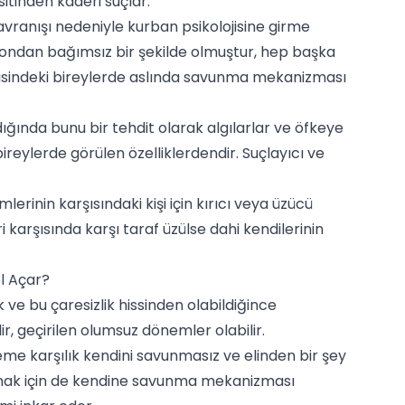
itinden kaderi suçlar.
avranışı nedeniyle
kurban psikolojisine
girme
re ondan bağımsız bir şekilde olmuştur, hep başka
ojisindeki bireylerde aslında savunma mekanizması
dığında bunu bir tehdit olarak algılarlar ve
öfkeye
bireylerde görülen özelliklerdendir. Suçlayıcı ve
lerinin karşısındaki kişi için kırıcı veya üzücü
i karşısında karşı taraf üzülse dahi kendilerinin
l Açar?
ve bu çaresizlik hissinden olabildiğince
r, geçirilen olumsuz dönemler olabilir.
me karşılık kendini savunmasız ve elinden bir şey
ınmak için de kendine savunma mekanizması