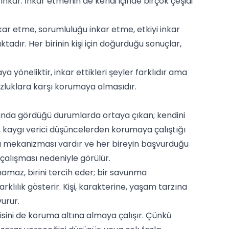
inkar. İnkar etmenin de kendi içinde birçok çeşidi
kar etme, sorumluluğu inkar etme, etkiyi inkar
tadır. Her birinin kişi için doğurduğu sonuçlar,
a yöneliktir, inkar ettikleri şeyler farklıdır ama
zluklara karşı korumaya almasıdır.
altında gördüğü durumlarda ortaya çıkan; kendini
, kaygı verici düşüncelerden korumaya çalıştığı
unma mekanizması vardır ve her bireyin başvurduğu
 çalışması nedeniyle görülür.
amaz, birini tercih eder; bir savunma
rklılık gösterir. Kişi, karakterine, yaşam tarzına
vurur.
sini de koruma altına almaya çalışır. Çünkü