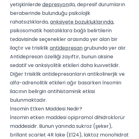
yetişkinlerde
depresyon
da, depresif durumların
beraberinde bulunduğu psikolojik
rahatsızlıklarda,
anksiyete bozukluklarında
,
psikosomatik hastalıklara bağlı belirtilerin
tedavisinde seçenekler arasında yer alan bir
ilaçtır ve trisiklik
antidepresan
grubunda yer alır.
Antidepresan özelliği zayıftır, bunun aksine
sedatif ve anksiyolitik etkileri daha kuvvetlidir.
Diğer trisiklik antidepresanların antikolinerjik ve
alfa-adrenolitik etkileri ağır basarken İnsomin
ilacının belirgin antihistaminik etkisi
bulunmaktadır.
İnsomin Etken Maddesi Nedir?
İnsomin etken maddesi opipramol dihidroklorür
maddesidir. Bunun yanında sukroz (şeker),
brillant scarlet 4R lake (E124), laktoz monohidrat