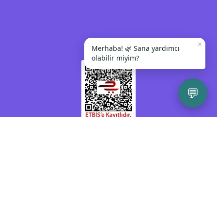
×
Merhaba! 🌿 Sana yardımcı
olabilir miyim?
💬
Kendinize veya bir başkasına zarar vermeyi
düşünüyorsanız lütfen acil yardım almak için
112 Acil Çağrı Merkezi'ni arayınız veya size en