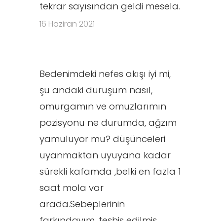
tekrar sayısından geldi mesela.
16 Haziran 2021
Bedenimdeki nefes akışı iyi mi,
şu andaki duruşum nasıl,
omurgamın ve omuzlarımın
pozisyonu ne durumda, ağzım
yamuluyor mu? düşünceleri
uyanmaktan uyuyana kadar
sürekli kafamda ,belki en fazla 1
saat mola var
arada.Sebeplerinin
farkındayım, teşhis edilmiş