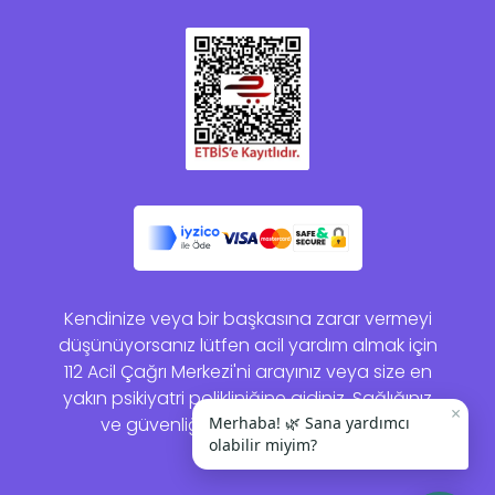
Kendinize veya bir başkasına zarar vermeyi
düşünüyorsanız lütfen acil yardım almak için
112 Acil Çağrı Merkezi'ni arayınız veya size en
yakın psikiyatri polikliniğine gidiniz. Sağlığınız
×
Merhaba! 🌿 Sana yardımcı
ve güvenliğiniz bizim için önemlidir.
olabilir miyim?