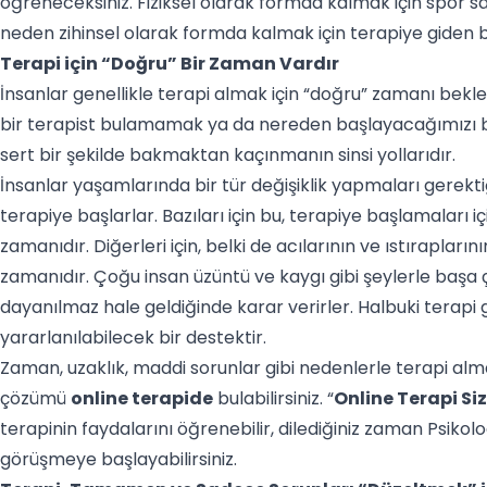
öğreneceksiniz. Fiziksel olarak formda kalmak için spor sa
neden zihinsel olarak formda kalmak için terapiye giden 
Terapi için “Doğru” Bir Zaman Vardır
İnsanlar genellikle terapi almak için “doğru” zamanı bekle
bir terapist bulamamak ya da nereden başlayacağımızı 
sert bir şekilde bakmaktan kaçınmanın sinsi yollarıdır.
İnsanlar yaşamlarında bir tür değişiklik yapmaları gerekti
terapiye başlarlar. Bazıları için bu, terapiye başlamalar
zamanıdır. Diğerleri için, belki de acılarının ve ıstıraplar
zamanıdır. Çoğu insan üzüntü ve kaygı gibi şeylerle başa
dayanılmaz hale geldiğinde karar verirler. Halbuki terapi g
yararlanılabilecek bir destektir.
Zaman, uzaklık, maddi sorunlar gibi nedenlerle terapi al
çözümü
online terapide
bulabilirsiniz. “
Online Terapi Si
terapinin faydalarını öğrenebilir, dilediğiniz zaman Psikol
görüşmeye başlayabilirsiniz.