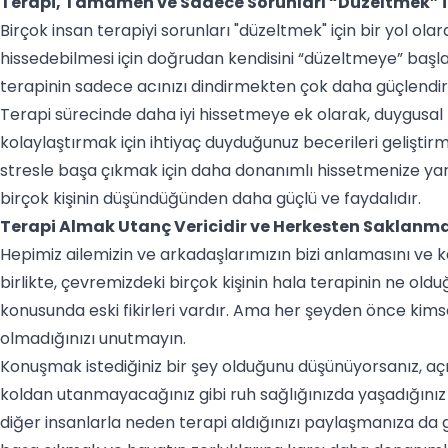
Terapi, Tamamen ve Sadece Sorunları “Düzeltmek” ile
Birçok insan terapiyi sorunları "düzeltmek" için bir yol ola
hissedebilmesi için doğrudan kendisini “düzeltmeye” baş
terapinin sadece acınızı dindirmekten çok daha güçlendiric
Terapi sürecinde daha iyi hissetmeye ek olarak, duygusal 
kolaylaştırmak için ihtiyaç duyduğunuz becerileri geliştirm
stresle başa çıkmak için daha donanımlı hissetmenize yar
birçok kişinin düşündüğünden daha güçlü ve faydalıdır.
Terapi Almak Utanç Vericidir ve Herkesten Saklanma
Hepimiz ailemizin ve arkadaşlarımızın bizi anlamasını ve k
birlikte, çevremizdeki birçok kişinin hala terapinin ne old
konusunda eski fikirleri vardır. Ama her şeyden önce ki
olmadığınızı unutmayın.
Konuşmak istediğiniz bir şey olduğunu düşünüyorsanız, açık 
koldan utanmayacağınız gibi ruh sağlığınızda yaşadığını
diğer insanlarla neden terapi aldığınızı paylaşmanıza da 