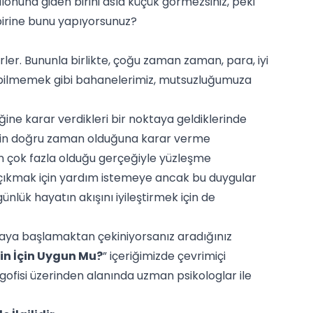
lonuna giden birini asla küçük görmezsiniz, peki
birine bunu yapıyorsunuz?
rler. Bununla birlikte, çoğu zaman zaman, para, iyi
bilmemek gibi bahanelerimiz, mutsuzluğumuza
ğine karar verdikleri bir noktaya geldiklerinde
ı için doğru zaman olduğuna karar verme
ının çok fazla olduğu gerçeğiyle yüzleşme
 çıkmak için yardım istemeye ancak bu duygular
ünlük hayatın akışını iyileştirmek için de
maya başlamaktan çekiniyorsanız aradığınız
zin İçin Uygun Mu?
” içeriğimizde çevrimiçi
ogofisi üzerinden alanında uzman psikologlar ile