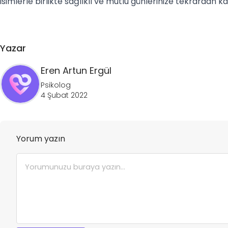
isimlerle birlikte sağlıklı ve mutlu günlerinize tekrardan kav
Yazar
Eren Artun
Ergül
Psikolog
4 Şubat 2022
Yorum yazın