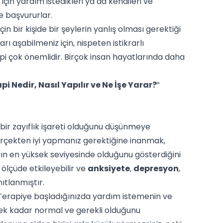
çin yardım istedikleri ya da kendileri ve
ye başvururlar.
çin bir kişide bir şeylerin yanlış olması gerektiği
rı aşabilmeniz için, nispeten istikrarlı
i çok önemlidir. Birçok insan hayatlarında daha
pi Nedir, Nasıl Yapılır ve Ne İşe Yarar?
”
ir zayıflık işareti olduğunu düşünmeye
gerçekten iyi yapmanız gerektiğine inanmak,
n en yüksek seviyesinde olduğunu gösterdiğini
 ölçüde etkileyebilir ve
anksiyete
,
depresyon
,
nıtlanmıştır.
 Terapiye başladığınızda yardım istemenin ve
mek kadar normal ve gerekli olduğunu