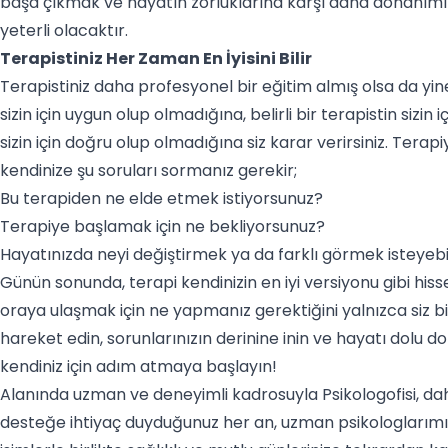
başa çıkmak ve hayatın zorluklarına karşı daha donanımlı 
yeterli olacaktır.
Terapistiniz Her Zaman En İyisini Bilir
Terapistiniz daha profesyonel bir eğitim almış olsa da yine
sizin için uygun olup olmadığına, belirli bir terapistin sizi
sizin için doğru olup olmadığına siz karar verirsiniz. Ter
kendinize şu soruları sormanız gerekir;
Bu terapiden ne elde etmek istiyorsunuz?
Terapiye başlamak için ne bekliyorsunuz?
Hayatınızda neyi değiştirmek ya da farklı görmek isteyebil
Günün sonunda, terapi kendinizin en iyi versiyonu gibi hisse
oraya ulaşmak için ne yapmanız gerektiğini yalnızca siz bil
hareket edin, sorunlarınızın derinine inin ve hayatı dolu 
kendiniz için adım atmaya başlayın!
Alanında uzman ve deneyimli kadrosuyla Psikologofisi, daha 
desteğe ihtiyaç duyduğunuz her an, uzman psikologları