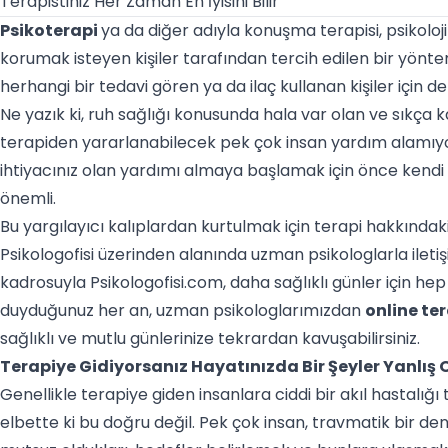
Terapistiniz Her Zaman En İyisini Bilir
Psikoterapi
ya da diğer adıyla konuşma terapisi, psikoloj
korumak isteyen kişiler tarafından tercih edilen bir yöntem
herhangi bir tedavi gören ya da ilaç kullanan kişiler için de
Ne yazık ki, ruh sağlığı konusunda hala var olan ve sıkça 
terapiden yararlanabilecek pek çok insan yardım alamıyor
ihtiyacınız olan yardımı almaya başlamak için önce kendi 
önemli.
Bu yargılayıcı kalıplardan kurtulmak için terapi hakkındaki 
Psikologofisi üzerinden alanında uzman psikologlarla ileti
kadrosuyla Psikologofisi.com, daha sağlıklı günler için hep
duyduğunuz her an, uzman psikologlarımızdan
online te
sağlıklı ve mutlu günlerinize tekrardan kavuşabilirsiniz.
Terapiye Gidiyorsanız Hayatınızda Bir Şeyler Yanlış 
Genellikle terapiye giden insanlara ciddi bir akıl hastalığ
elbette ki bu doğru değil. Pek çok insan, travmatik bir dene