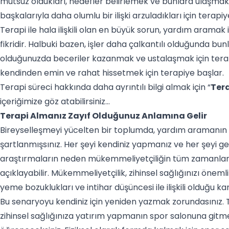
mutsuz oldukları, hedefler belirlemek ve bunlara ulaşmak i
başkalarıyla daha olumlu bir ilişki arzuladıkları için terapi
Terapi ile hala ilişkili olan en büyük sorun, yardım aramak i
fikridir. Halbuki bazen, işler daha çalkantılı olduğunda bunla
olduğunuzda beceriler kazanmak ve ustalaşmak için terap
kendinden emin ve rahat hissetmek için terapiye başlar.
Terapi süreci hakkında daha ayrıntılı bilgi almak için “
Tera
içeriğimize göz atabilirsiniz…
Terapi Almanız Zayıf Olduğunuz Anlamına Gelir
Bireyselleşmeyi yücelten bir toplumda, yardım aramanın b
şartlanmışsınız. Her şeyi kendiniz yapmanız ve her şeyi 
araştırmaların neden mükemmeliyetçiliğin tüm zamanları
açıklayabilir. Mükemmeliyetçilik, zihinsel sağlığınızı önemli
yeme bozuklukları ve intihar düşüncesi ile ilişkili olduğu ka
Bu senaryoyu kendiniz için yeniden yazmak zorundasınız.
zihinsel sağlığınıza yatırım yapmanın spor salonuna git