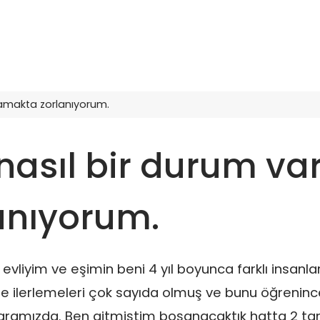
lamakta zorlanıyorum.
asıl bir durum var
anıyorum.
vliyim ve eşimin beni 4 yıl boyunca farklı insanla
de ilerlemeleri çok sayıda olmuş ve bunu öğreninc
 aramızda. Ben gitmiştim boşanacaktık hatta 2 ta