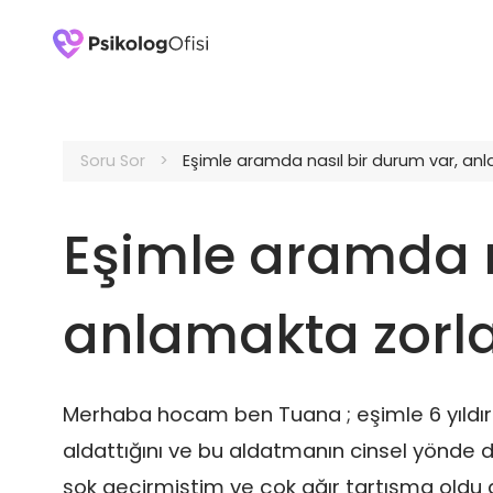
Soru Sor
Eşimle aramda nasıl bir durum var, an
Eşimle aramda n
anlamakta zorl
Merhaba hocam ben Tuana ; eşimle 6 yıldır e
aldattığını ve bu aldatmanın cinsel yönde 
şok geçirmiştim ve çok ağır tartışma oldu