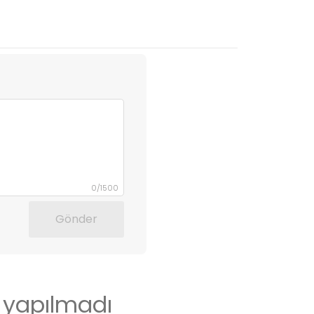
0
/
1500
Gönder
 yapılmadı