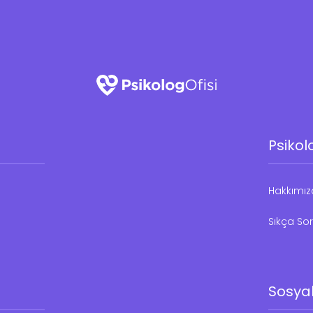
Psikol
Hakkımı
Sıkça Sor
Sosya