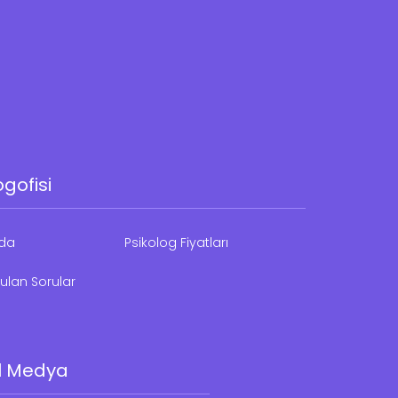
ogofisi
zda
Psikolog Fiyatları
ulan Sorular
l Medya