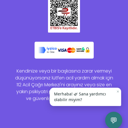
Kendinize veya bir başkasına zarar vermeyi
düşünüyorsanız lütfen acil yardım almak için
112 Acil Çağrı Merkezi'ni arayınız veya size en
yakın psikiyatri polikliniğine gidiniz. Sağlığınız
×
Merhaba! 🌿 Sana yardımcı
ve güvenliğiniz bizim için önemlidir.
olabilir miyim?
💬