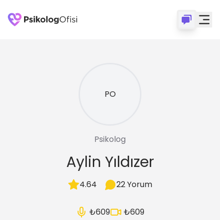
PO
Psikolog
Aylin
Yıldızer
4.64
22
Yorum
₺609
₺609