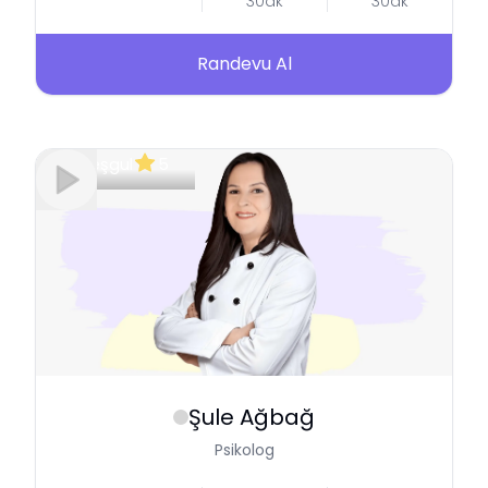
30dk
30dk
Randevu Al
Meşgul
5
Şule
Ağbağ
Psikolog