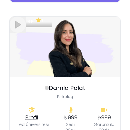
Meşgul
0
Damla
Polat
Psikolog
Profil
₺999
₺999
Ted Üniversitesi
Sesli
Görüntülü