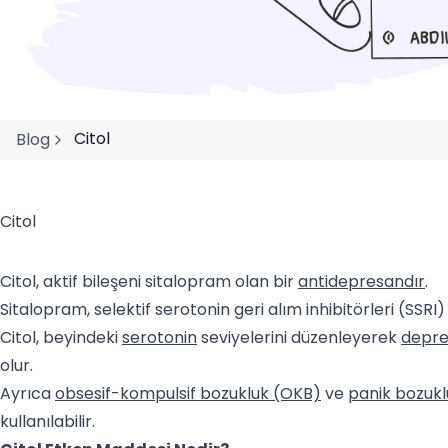
Citol
Blog
Citol
Citol, aktif bileşeni sitalopram olan bir
antidepresandır
.
Sitalopram, selektif serotonin geri alım inhibitörleri (SSRI) o
Citol, beyindeki
serotonin
seviyelerini düzenleyerek
depr
olur.
Ayrıca
obsesif-kompulsif bozukluk (OKB)
ve
panik bozukl
kullanılabilir.