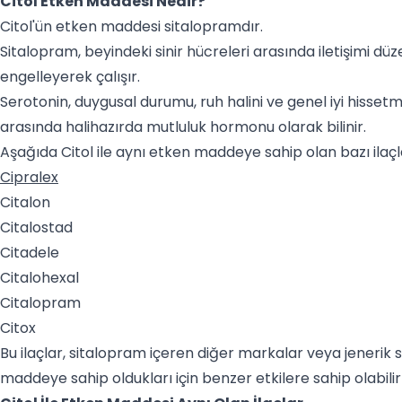
Citol Etken Maddesi Nedir?
Citol'ün etken maddesi sitalopramdır.
Sitalopram, beyindeki sinir hücreleri arasında iletişimi düz
engelleyerek çalışır.
Serotonin, duygusal durumu, ruh halini ve genel iyi hisset
arasında halihazırda mutluluk hormonu olarak bilinir.
Aşağıda Citol ile aynı etken maddeye sahip olan bazı ilaçla
Cipralex
Citalon
Citalostad
Citadele
Citalohexal
Citalopram
Citox
Bu ilaçlar, sitalopram içeren diğer markalar veya jenerik si
maddeye sahip oldukları için benzer etkilere sahip olabilir