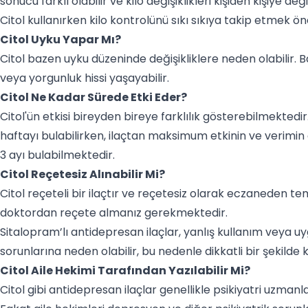
sonucu farklı olabilir ve kilo değişiklikleri kişiden kişiye deği
Citol kullanırken kilo kontrolünü sıkı sıkıya takip etmek ön
Citol Uyku Yapar Mı?
Citol bazen uyku düzeninde değişikliklere neden olabilir. Ba
veya yorgunluk hissi yaşayabilir.
Citol Ne Kadar Sürede Etki Eder?
Citol'ün etkisi bireyden bireye farklılık gösterebilmektedir.
haftayı bulabilirken, ilaçtan maksimum etkinin ve verimi
3 ayı bulabilmektedir.
Citol Reçetesiz Alınabilir Mi?
Citol reçeteli bir ilaçtır ve reçetesiz olarak eczaneden t
doktordan reçete almanız gerekmektedir.
Sitalopram’lı antidepresan ilaçlar, yanlış kullanım veya u
sorunlarına neden olabilir, bu nedenle dikkatli bir şekilde
Citol Aile Hekimi Tarafından Yazılabilir Mi?
Citol gibi antidepresan ilaçlar genellikle psikiyatri uzman