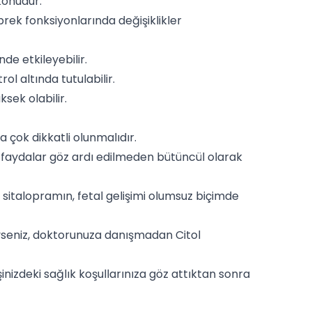
 konudur.
brek fonksiyonlarında değişiklikler
de etkileyebilir.
 altında tutulabilir.
ksek olabilir.
 çok dikkatli olunmalıdır.
ve faydalar göz ardı edilmeden bütüncül olarak
sitalopramın, fetal gelişimi olumsuz biçimde
yseniz, doktorunuza danışmadan Citol
izdeki sağlık koşullarınıza göz attıktan sonra