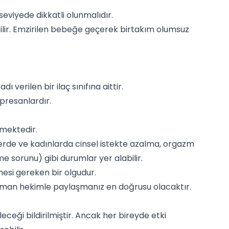
eviyede dikkatli olunmalıdır.
ilir. Emzirilen bebeğe geçerek birtakım olumsuz
ı verilen bir ilaç sınıfına aittir.
depresanlardır.
lmektedir.
klerde ve kadınlarda cinsel istekte azalma, orgazm
e sorunu) gibi durumlar yer alabilir.
nmesi gereken bir olgudur.
uzman hekimle paylaşmanız en doğrusu olacaktır.
leceği bildirilmiştir. Ancak her bireyde etki