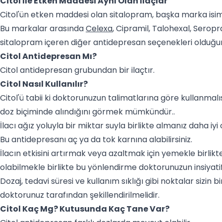
Citol İle Etken Maddesi Aynı Olan İlaçlar
Citol'ün etken maddesi olan sitalopram, başka marka isiml
Bu markalar arasında
Celexa
, Cipramil, Talohexal, Seropr
sitalopram içeren diğer antidepresan seçenekleri olduğun
Citol Antidepresan Mı?
Citol antidepresan grubundan bir ilaçtır.
Citol Nasıl Kullanılır?
Citol'ü tabii ki doktorunuzun talimatlarına göre kullanmal
doz biçiminde alındığını görmek mümkündür..
İlacı ağız yoluyla bir miktar suyla birlikte almanız daha iyi
Bu antidepresanı aç ya da tok karnına alabilirsiniz.
İlacın etkisini artırmak veya azaltmak için yemekle birlik
olabilmekle birlikte bu yönlendirme doktorunuzun insiyatif
Dozaj, tedavi süresi ve kullanım sıklığı gibi noktalar sizin
doktorunuz tarafından şekillendirilmelidir.
Citol Kaç Mg? Kutusunda Kaç Tane Var?