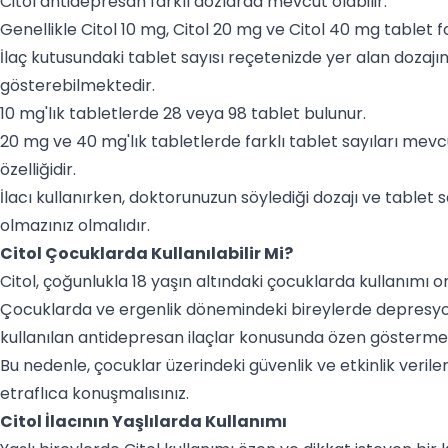
Citol antidepresan farklı dozlarda mevcut olabilir.
Genellikle Citol 10 mg, Citol 20 mg ve Citol 40 mg tablet
İlaç kutusundaki tablet sayısı reçetenizde yer alan dozaj
gösterebilmektedir.
10 mg'lık tabletlerde 28 veya 98 tablet bulunur.
20 mg ve 40 mg'lık tabletlerde farklı tablet sayıları mevc
özelliğidir.
İlacı kullanırken, doktorunuzun söylediği dozajı ve tablet s
olmazınız olmalıdır.
Citol Çocuklarda Kullanılabilir Mi?
Citol, çoğunlukla 18 yaşın altındaki çocuklarda kullanımı o
Çocuklarda ve ergenlik dönemindeki bireylerde depresyon 
kullanılan antidepresan ilaçlar konusunda özen gösterme
Bu nedenle, çocuklar üzerindeki güvenlik ve etkinlik veril
etraflıca konuşmalısınız.
Citol İlacının Yaşlılarda Kullanımı