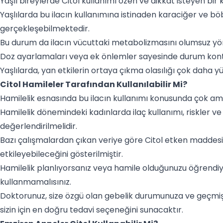
Yaşlı bireylerde Citol kullanımı özen ve dikkat isteyen bir
Yaşlılarda bu ilacın kullanımına istinaden karaciğer ve bö
gerçekleşebilmektedir.
Bu durum da ilacın vücuttaki metabolizmasını olumsuz yön
Doz ayarlamaları veya ek önlemler sayesinde durum kontrol
Yaşlılarda, yan etkilerin ortaya çıkma olasılığı çok daha yü
Citol Hamileler Tarafından Kullanılabilir Mi?
Hamilelik esnasında bu ilacın kullanımı konusunda çok ama
Hamilelik dönemindeki kadınlarda ilaç kullanımı, riskler 
değerlendirilmelidir.
Bazı çalışmalardan çıkan veriye göre Citol etken maddesi 
etkileyebileceğini gösterilmiştir.
Hamilelik planlıyorsanız veya hamile olduğunuzu öğrendi
kullanmamalısınız.
Doktorunuz, size özgü olan gebelik durumunuza ve geçmişin
sizin için en doğru tedavi seçeneğini sunacaktır.