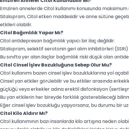
Emziren Anneler Citol Kullanabilir Mi?
Emziren annelerde Citol kullanımı konusunda maksimum s
Sitalopram, Citol etken maddesidir ve anne sütüne geçeb
etkileri olabilir.
Citol Bağımlılık Yapar Mı?
Citol antidepresan bağımlılık yapıcı bir ilaç değildir.
Sitalopram, selektif serotonin geri alım inhibitörleri (SSRI) ad
Bu sınıfta yer alan ilaçlar bağımlılık riski düşük olan anti
Citol Cinsel İşlev Bozukluğuna Sebep Olur Mu?
Citol kullanımı bazen cinsel işlev bozukluklarına yol açabi
Cinsel yan etkiler görülebilir ve bu etkiler arasında erke
güçlüğü veya erkekler adına erektil disfonksiyon (sertleşm
Bu yan etkilerin her bireyde farklılık gösterebileceği bili
Eğer cinsel işlev bozukluğu yaşıyorsanız, bu durumu bir 
Citol Kilo Aldırır Mı?
Citol kullanımının bazı insanlarda kilo artışına neden olabi