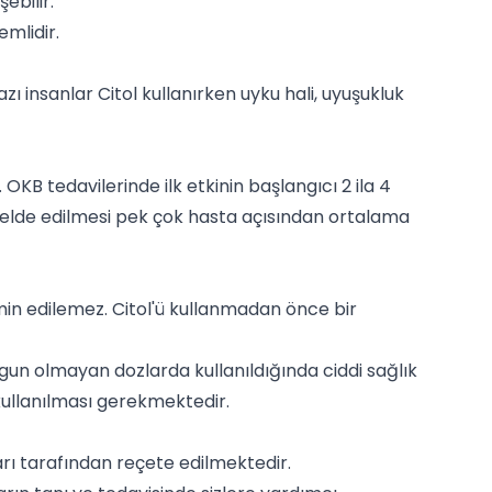
şebilir.
emlidir.
zı insanlar Citol kullanırken uyku hali, uyuşukluk
 OKB tedavilerinde ilk etkinin başlangıcı 2 ila 4
n elde edilmesi pek çok hasta açısından ortalama
emin edilemez. Citol'ü kullanmadan önce bir
ygun olmayan dozlarda kullanıldığında ciddi sağlık
 kullanılması gerekmektedir.
ları tarafından reçete edilmektedir.