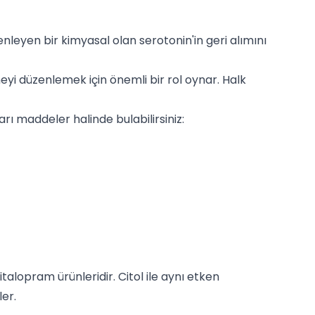
enleyen bir kimyasal olan serotonin'in geri alımını
meyi düzenlemek için önemli bir rol oynar. Halk
rı maddeler halinde bulabilirsiniz:
talopram ürünleridir. Citol ile aynı etken
ler.