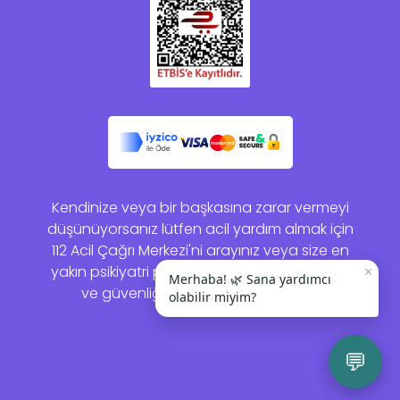
Kendinize veya bir başkasına zarar vermeyi
düşünüyorsanız lütfen acil yardım almak için
112 Acil Çağrı Merkezi'ni arayınız veya size en
×
yakın psikiyatri polikliniğine gidiniz. Sağlığınız
Merhaba! 🌿 Sana yardımcı
ve güvenliğiniz bizim için önemlidir.
olabilir miyim?
💬