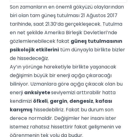
Son zamanların en önemli gökyüzü olaylarından
biri olan tam güneş tutulması 21 Ağustos 2017
tarihinde, saat 21.30’da gerçekleşecek. Tutulma
en net şekilde Amerika Birleşik Devletleri’nde
gözlemlenebilecek fakat
güneş tutulmasının
psikolojik etkilerini
tüm dünyayla birlikte bizler
de hissedeceğiz.
Ay’ın yörünge hareketiyle birlikte yaşanacak
değişimin büyük bir enerji açığa çıkaracağı
biliniyor. Uzmanlara göre açığa çıkacak olan bu
enerji
anksiyete
seviyemizi arttırabilir hatta
kendimizi
öfkeli
,
gergin
,
dengesiz
,
kafası
karışmış
hissedebiliriz. Fakat bu durum son
derece normaldir. Değişimler her insanı ister
istemez rahatsız hissettirir fakat gelişmenin ve
öğrenmenin tek yolu da budur.