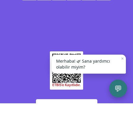
×
Merhaba! 🌿 Sana yardımcı
olabilir miyim?
💬
Kendinize veya bir başkasına zarar vermeyi