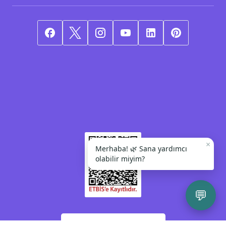
×
Merhaba! 🌿 Sana yardımcı
olabilir miyim?
💬