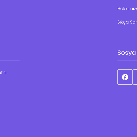
Hakkımı
Sıkça Sor
Sosya
tni