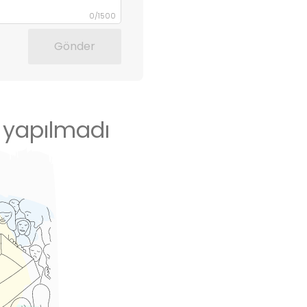
0
/
1500
Gönder
 yapılmadı