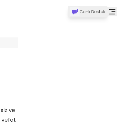
Canlı Destek
siz ve
 vefat