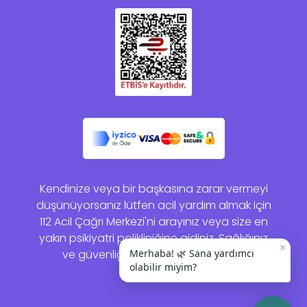
Kendinize veya bir başkasına zarar vermeyi
düşünüyorsanız lütfen acil yardım almak için
112 Acil Çağrı Merkezi'ni arayınız veya size en
yakın psikiyatri polikliniğine gidiniz. Sağlığınız
×
ve güvenliğiniz bizim için önemlidir.
Merhaba! 🌿 Sana yardımcı
olabilir miyim?